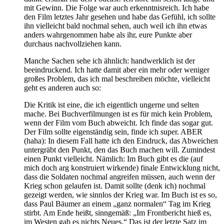
mit Gewinn. Die Folge war auch erkenntnisreich. Ich habe
den Film letztes Jahr gesehen und habe das Gefühl, ich sollte
ihn vielleicht bald nochmal sehen, auch weil ich ihn etwas
anders wahrgenommen habe als ihr, eure Punkte aber
durchaus nachvollziehen kann.
Manche Sachen sehe ich ähnlich: handwerklich ist der
beeindruckend. Ich hatte damit aber ein mehr oder weniger
großes Problem, das ich mal beschreiben möchte, vielleicht
geht es anderen auch so:
Die Kritik ist eine, die ich eigentlich ungerne und selten
mache. Bei Buchverfilmungen ist es für mich kein Problem,
wenn der Film vom Buch abweicht. Ich finde das sogar gut.
Der Film sollte eigenständig sein, finde ich super. ABER
(haha): In diesem Fall hatte ich den Eindruck, das Abweichen
untergräbt den Punkt, den das Buch machen will. Zumindest
einen Punkt vielleicht. Nämlich: Im Buch gibt es die (auf
mich doch arg konstruiert wirkende) finale Entwicklung nicht,
dass die Soldaten nochmal angreifen müssen, auch wenn der
Krieg schon gelaufen ist. Damit sollte (denk ich) nochmal
gezeigt werden, wie sinnlos der Krieg war. Im Buch ist es so,
dass Paul Bäumer an einem „ganz normalen“ Tag im Krieg
stirbt. Am Ende heißt, sinngemäß: „Im Frontbericht hieß es,
im Westen gab es nichts Neues.“ Das ist der letzte Satz im