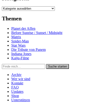
Kategorien
Themen
Planet der Affen
Before Sunrise / Sunset / Midnight
Matrix
Spider-Man
Star Wars
Die Tribute von Panem
Indiana Jones
Kaiju-Filme
Suche
Suche starten
in
https://secondunit-
Archiv
podcast.de/
Wer wir sind
Kontakt
FAQ
Updates
Shop
Unterstützen