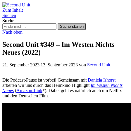
Zum Inhalt
Second Unit
Suchen
Suche
Suche
Suche starten
in
Nach oben
https://secondunit-
podcast.de/
Second Unit #349 – Im Westen Nichts
Neues (2022)
21. September 2023
13. September 2023
von
Second Unit
Die Podcast-Pause ist vorbei! Gemeinsam mit
Daniela Ishorst
arbeiten wir uns durch das Heimkino-Highlight
Im Westen Nichts
Neues
(
Amazon-Link
*). Dabei geht es natürlich auch um Netflix
und den Deutschen Film.