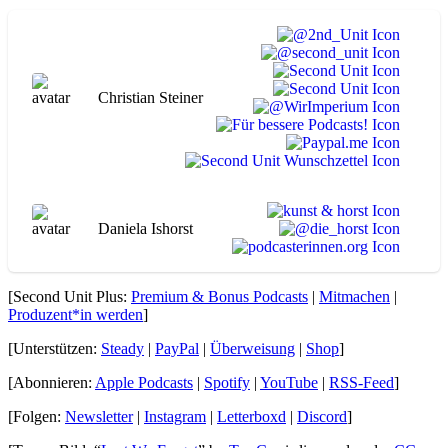
Christian Steiner
Daniela Ishorst
[Second Unit Plus:
Premium & Bonus Podcasts
|
Mitmachen
|
Produzent*in werden
]
[Unterstützen:
Steady
|
PayPal
|
Überweisung
|
Shop
]
[Abonnieren:
Apple Podcasts
|
Spotify
|
YouTube
|
RSS-Feed
]
[Folgen:
Newsletter
|
Instagram
|
Letterboxd
|
Discord
]