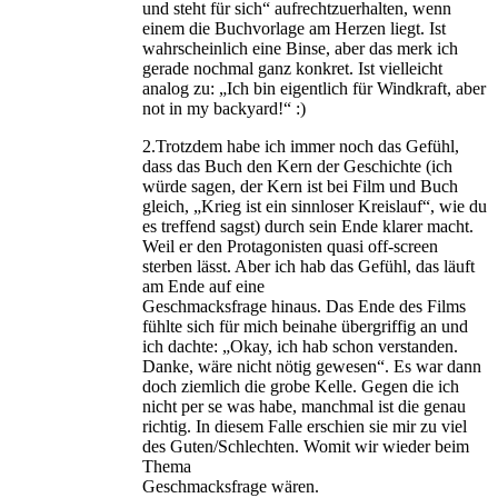
und steht für sich“ aufrechtzuerhalten, wenn
einem die Buchvorlage am Herzen liegt. Ist
wahrscheinlich eine Binse, aber das merk ich
gerade nochmal ganz konkret. Ist vielleicht
analog zu: „Ich bin eigentlich für Windkraft, aber
not in my backyard!“ :)
2.Trotzdem habe ich immer noch das Gefühl,
dass das Buch den Kern der Geschichte (ich
würde sagen, der Kern ist bei Film und Buch
gleich, „Krieg ist ein sinnloser Kreislauf“, wie du
es treffend sagst) durch sein Ende klarer macht.
Weil er den Protagonisten quasi off-screen
sterben lässt. Aber ich hab das Gefühl, das läuft
am Ende auf eine
Geschmacksfrage hinaus. Das Ende des Films
fühlte sich für mich beinahe übergriffig an und
ich dachte: „Okay, ich hab schon verstanden.
Danke, wäre nicht nötig gewesen“. Es war dann
doch ziemlich die grobe Kelle. Gegen die ich
nicht per se was habe, manchmal ist die genau
richtig. In diesem Falle erschien sie mir zu viel
des Guten/Schlechten. Womit wir wieder beim
Thema
Geschmacksfrage wären.