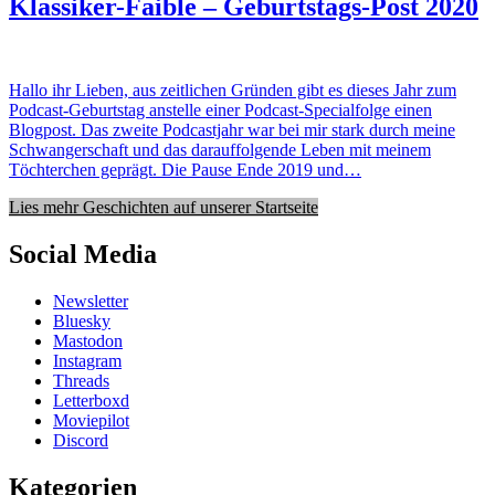
Klassiker-Faible – Geburtstags-Post 2020
Hallo ihr Lieben, aus zeitlichen Gründen gibt es dieses Jahr zum
Podcast-Geburtstag anstelle einer Podcast-Specialfolge einen
Blogpost. Das zweite Podcastjahr war bei mir stark durch meine
Schwangerschaft und das darauffolgende Leben mit meinem
Töchterchen geprägt. Die Pause Ende 2019 und…
Lies mehr Geschichten auf unserer Startseite
Social Media
Newsletter
Bluesky
Mastodon
Instagram
Threads
Letterboxd
Moviepilot
Discord
Kategorien