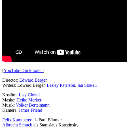
[
YouTube Direkttrailer
]
Director:
Edward Berger
Writers: Edward Berger,
Lesley Paterson
,
Ian Stokell
Kostüm:
Lisy Christl
Maske:
Heike Merker
Musik:
Volker Bertelmann
Kamera:
James Friend
Felix Kammerer
als Paul Bäumer
Albrecht Schuch
als Stanislaus Katczinsky