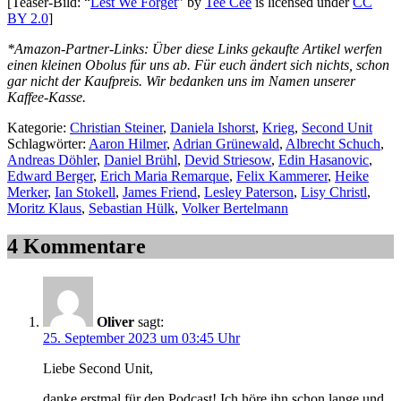
[Teaser-Bild: “
Lest We Forget
” by
Tee Cee
is licensed under
CC
BY 2.0
]
*Amazon-Partner-Links: Über diese Links gekaufte Artikel werfen
einen kleinen Obolus für uns ab. Für euch ändert sich nichts, schon
gar nicht der Kaufpreis. Wir bedanken uns im Namen unserer
Kaffee-Kasse.
Kategorie:
Christian Steiner
,
Daniela Ishorst
,
Krieg
,
Second Unit
Schlagwörter:
Aaron Hilmer
,
Adrian Grünewald
,
Albrecht Schuch
,
Andreas Döhler
,
Daniel Brühl
,
Devid Striesow
,
Edin Hasanovic
,
Edward Berger
,
Erich Maria Remarque
,
Felix Kammerer
,
Heike
Merker
,
Ian Stokell
,
James Friend
,
Lesley Paterson
,
Lisy Christl
,
Moritz Klaus
,
Sebastian Hülk
,
Volker Bertelmann
4 Kommentare
Oliver
sagt:
25. September 2023 um 03:45 Uhr
Liebe Second Unit,
danke erstmal für den Podcast! Ich höre ihn schon lange und