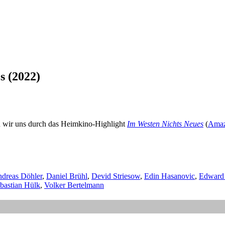
s (2022)
n wir uns durch das Heimkino-Highlight
Im Westen Nichts Neues
(
Amaz
dreas Döhler
,
Daniel Brühl
,
Devid Striesow
,
Edin Hasanovic
,
Edward 
bastian Hülk
,
Volker Bertelmann