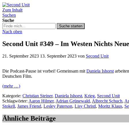
Zum Inhalt
Second Unit
Suchen
Suche
Suche
Suche starten
in
Nach oben
https://secondunit-
podcast.de/
Second Unit #349 – Im Westen Nichts Neue
21. September 2023
13. September 2023
von
Second Unit
Die Podcast-Pause ist vorbei! Gemeinsam mit
Daniela Ishorst
arbeite
Deutschen Film.
(mehr …)
Kategorie:
Christian Steiner
,
Daniela Ishorst
,
Krieg
,
Second Unit
Schlagwörter:
Aaron Hilmer
,
Adrian Grünewald
,
Albrecht Schuch
,
An
Stokell
,
James Friend
,
Lesley Paterson
,
Lisy Christl
,
Moritz Klaus
,
Se
Ähnliche Beiträge