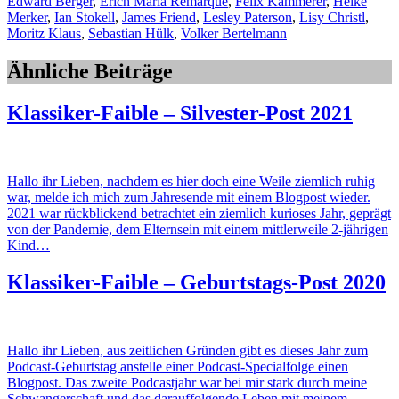
Edward Berger
,
Erich Maria Remarque
,
Felix Kammerer
,
Heike
Merker
,
Ian Stokell
,
James Friend
,
Lesley Paterson
,
Lisy Christl
,
Moritz Klaus
,
Sebastian Hülk
,
Volker Bertelmann
Ähnliche Beiträge
Klassiker-Faible – Silvester-Post 2021
Hallo ihr Lieben, nachdem es hier doch eine Weile ziemlich ruhig
war, melde ich mich zum Jahresende mit einem Blogpost wieder.
2021 war rückblickend betrachtet ein ziemlich kurioses Jahr, geprägt
von der Pandemie, dem Elternsein mit einem mittlerweile 2-jährigen
Kind…
Klassiker-Faible – Geburtstags-Post 2020
Hallo ihr Lieben, aus zeitlichen Gründen gibt es dieses Jahr zum
Podcast-Geburtstag anstelle einer Podcast-Specialfolge einen
Blogpost. Das zweite Podcastjahr war bei mir stark durch meine
Schwangerschaft und das darauffolgende Leben mit meinem