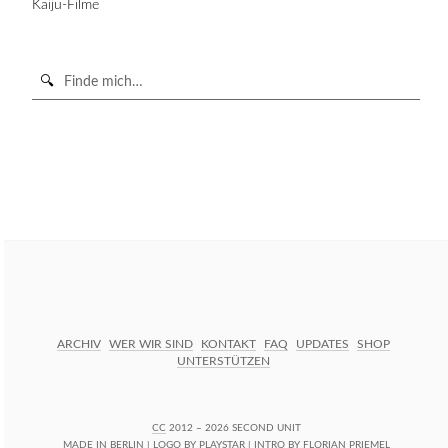
Kaiju-Filme
Suche
in
https://secondunit-
SUCHE STARTEN
podcast.de/
ARCHIV
WER WIR SIND
KONTAKT
FAQ
UPDATES
SHOP
UNTERSTÜTZEN
CC
2012 – 2026 SECOND UNIT
MADE IN BERLIN | LOGO BY
PLAYSTAR
| INTRO BY
FLORIAN PRIEMEL