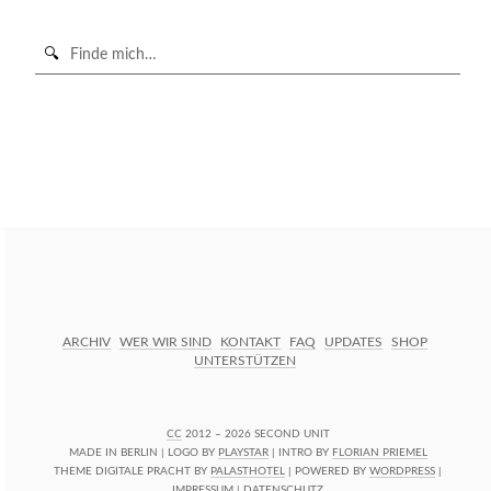
Suche
in
https://secondunit-
SUCHE STARTEN
podcast.de/
ARCHIV
WER WIR SIND
KONTAKT
FAQ
UPDATES
SHOP
UNTERSTÜTZEN
CC
2012 – 2026 SECOND UNIT
MADE IN BERLIN | LOGO BY
PLAYSTAR
| INTRO BY
FLORIAN PRIEMEL
THEME DIGITALE PRACHT BY
PALASTHOTEL
| POWERED BY
WORDPRESS
|
IMPRESSUM
|
DATENSCHUTZ