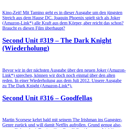
Kino-Zeit! Mit Tamino geht es in dieser Ausgabe um den jüngsten
Streich aus dem Hause DC. Joaquin Phoenix spielt sich als Joker
(Amazon-Link*) alle Kraft aus dem Körper, aber reicht das schon?
Braucht es diesen Film überhaupt?
Second Unit #319 – The Dark Knight
(Wiederholung)
Bevor wir in der nächsten Ausgabe über den neuen Joker (Amazon-
Link*) sprechen, können wir doch noch einmal über den alten
reden. In einer Wiederholung aus dem Juli 2012. Unsere Ausgabe
zu The Dark Knight (Amazon-Link*).
Second Unit #316 – Goodfellas
Martin Scorsese kehrt bald mit seinem The Irishman ins Gangster-
Genre zurück und will damit Netflix aufrollen. Grund genug also,