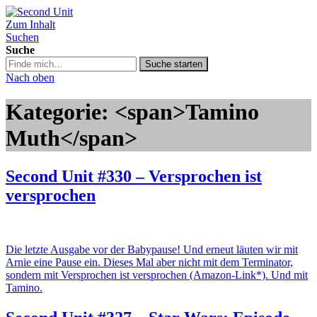
Zum Inhalt
Second Unit
Suchen
Suche
Suche
Suche starten
in
Nach oben
https://secondunit-
podcast.de/
Kategorie: <span>Tamino
Muth</span>
Second Unit #330 – Versprochen ist
versprochen
Die letzte Ausgabe vor der Babypause! Und erneut läuten wir mit
Arnie eine Pause ein. Dieses Mal aber nicht mit dem Terminator,
sondern mit Versprochen ist versprochen (Amazon-Link*). Und mit
Tamino.