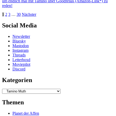
um endlich mal mit Tamino über Goodfellas (Amazon-Link*) zu
reden!
Beitragsnavigation
1
2
3
…
30
Nächster
Social Media
Newsletter
Bluesky
Mastodon
Instagram
Threads
Letterboxd
Moviepilot
Discord
Kategorien
Kategorien
Themen
Planet der Affen