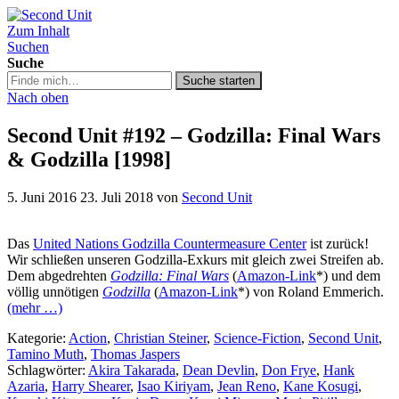
Zum Inhalt
Second Unit
Suchen
Suche
Suche
Suche starten
in
Nach oben
https://secondunit-
podcast.de/
Second Unit #192 – Godzilla: Final Wars
& Godzilla [1998]
5. Juni 2016
23. Juli 2018
von
Second Unit
Das
United Nations Godzilla Countermeasure Center
ist zurück!
Wir schließen unseren Godzilla-Exkurs mit gleich zwei Streifen ab.
Dem abgedrehten
Godzilla: Final Wars
(
Amazon-Link
*) und dem
völlig unnötigen
Godzilla
(
Amazon-Link
*) von Roland Emmerich.
(mehr …)
Kategorie:
Action
,
Christian Steiner
,
Science-Fiction
,
Second Unit
,
Tamino Muth
,
Thomas Jaspers
Schlagwörter:
Akira Takarada
,
Dean Devlin
,
Don Frye
,
Hank
Azaria
,
Harry Shearer
,
Isao Kiriyam
,
Jean Reno
,
Kane Kosugi
,