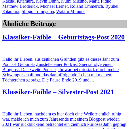
Kazuki Kitamura
,
Kevin Dunn
,
Kumi Mizuno
,
Maria Pitillo
,
Matthew Broderick
,
Michael Lerner
,
Roland Emmerich
,
Ryūhei
Kitamura
,
Shōgo Tomiyama
,
Wataru Mimura
Ähnliche Beiträge
Klassiker-Faible – Geburtstags-Post 2020
Hallo ihr Lieben, aus zeitlichen Gründen gibt es dieses Jahr zum
Podcast-Geburtstag anstelle einer Podcast-Specialfolge einen
Blogpost. Das zweite Podcastjahr war bei mir stark durch meine
Schwangerschaft und das darauffolgende Leben mit meinem
Töchterchen geprägt. Die Pause Ende 2019 und…
Klassiker-Faible – Silvester-Post 2021
Hallo ihr Lieben, nachdem es hier doch eine Weile ziemlich ruhig
war, melde ich mich zum Jahresende mit einem Blogpost wieder.
2021 war rückblickend betrachtet ein ziemlich kurioses Jahr, geprägt