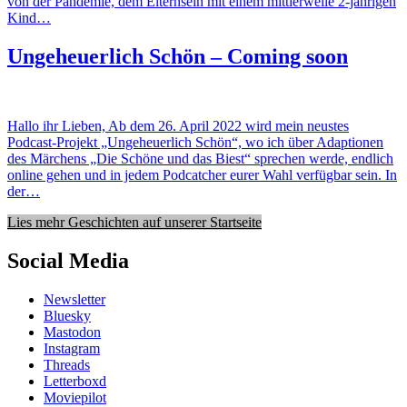
von der Pandemie, dem Elternsein mit einem mittlerweile 2-jährigen
Kind…
Ungeheuerlich Schön – Coming soon
Hallo ihr Lieben, Ab dem 26. April 2022 wird mein neustes
Podcast-Projekt „Ungeheuerlich Schön“, wo ich über Adaptionen
des Märchens „Die Schöne und das Biest“ sprechen werde, endlich
online gehen und in jedem Podcatcher eurer Wahl verfügbar sein. In
der…
Lies mehr Geschichten auf unserer Startseite
Social Media
Newsletter
Bluesky
Mastodon
Instagram
Threads
Letterboxd
Moviepilot