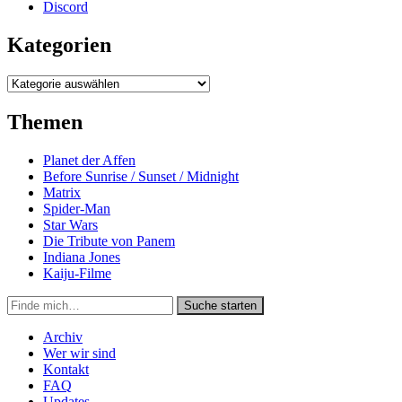
Discord
Kategorien
Kategorien
Themen
Planet der Affen
Before Sunrise / Sunset / Midnight
Matrix
Spider-Man
Star Wars
Die Tribute von Panem
Indiana Jones
Kaiju-Filme
Suche
Suche starten
in
https://secondunit-
Archiv
podcast.de/
Wer wir sind
Kontakt
FAQ
Updates