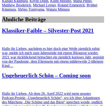
Kazuki Kitamura
,
Kevin Dunn
,
Kumi Mizuno
,
Maria Pitillo
,
Matthew Broderick
,
Michael Lerner
,
Roland Emmerich
,
Ryūhei
Kitamura
,
Shōgo Tomiyama
,
Wataru Mimura
Ähnliche Beiträge
Klassiker-Faible – Silvester-Post 2021
Hallo ihr Lieben, nachdem es hier doch eine Weile ziemlich ruhig
war, melde ich mich zum Jahresende mit einem Blogpost wieder.
2021 war rückblickend betrachtet ein ziemlich kurioses Jahr, geprägt
von der Pandemie, dem Elternsein mit einem mittlerweile 2-jährigen
Kind…
Ungeheuerlich Schön – Coming soon
Hallo ihr Lieben, Ab dem 26. April 2022 wird mein neustes
Podcast-Projekt „Ungeheuerlich Schön“, wo ich über Adaptionen
des Märchens „Die Schöne und das Biest“ sprechen werde, endlich