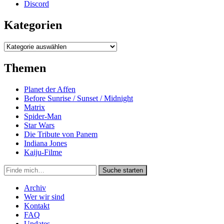
Discord
Kategorien
Kategorien
Themen
Planet der Affen
Before Sunrise / Sunset / Midnight
Matrix
Spider-Man
Star Wars
Die Tribute von Panem
Indiana Jones
Kaiju-Filme
Suche
Suche starten
in
https://secondunit-
Archiv
podcast.de/
Wer wir sind
Kontakt
FAQ
Updates