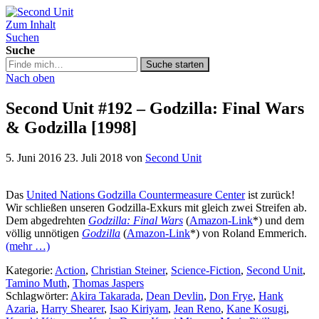
Zum Inhalt
Second Unit
Suchen
Suche
Suche
Suche starten
in
Nach oben
https://secondunit-
podcast.de/
Second Unit #192 – Godzilla: Final Wars
& Godzilla [1998]
5. Juni 2016
23. Juli 2018
von
Second Unit
Das
United Nations Godzilla Countermeasure Center
ist zurück!
Wir schließen unseren Godzilla-Exkurs mit gleich zwei Streifen ab.
Dem abgedrehten
Godzilla: Final Wars
(
Amazon-Link
*) und dem
völlig unnötigen
Godzilla
(
Amazon-Link
*) von Roland Emmerich.
(mehr …)
Kategorie:
Action
,
Christian Steiner
,
Science-Fiction
,
Second Unit
,
Tamino Muth
,
Thomas Jaspers
Schlagwörter:
Akira Takarada
,
Dean Devlin
,
Don Frye
,
Hank
Azaria
,
Harry Shearer
,
Isao Kiriyam
,
Jean Reno
,
Kane Kosugi
,