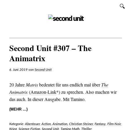
Zum
SUCHEN
Inhalt
SECOND UNIT
Second Unit #307 – The
Animatrix
6. Juni 2019
von
Second Unit
20 Jahre
Matrix
bedeutet für uns endlich mal über
The
Animatrix
(
Amazon-Link
*) zu sprechen. Also machen wir
das auch. In dieser Ausgabe. Mit Tamino.
(MEHR …)
Kategorie:
Abenteuer
,
Action
,
Animation
,
Christian Steiner
,
Fantasy
,
Film-Noir
,
Krieg
,
Science-Fiction
,
Second Unit
,
Tamino Muth
,
Thriller