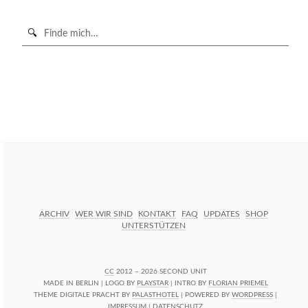
Suche
in
https://secondunit-
SUCHE STARTEN
podcast.de/
ARCHIV
WER WIR SIND
KONTAKT
FAQ
UPDATES
SHOP
UNTERSTÜTZEN
CC
2012 – 2026 SECOND UNIT
MADE IN BERLIN | LOGO BY
PLAYSTAR
| INTRO BY
FLORIAN PRIEMEL
THEME DIGITALE PRACHT BY
PALASTHOTEL
| POWERED BY
WORDPRESS
|
IMPRESSUM
|
DATENSCHUTZ