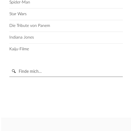
Spider-Man
Star Wars
Die Tribute von Panem
Indiana Jones
Kaiju-Filme
Suche
in
https://secondunit-
SUCHE STARTEN
podcast.de/