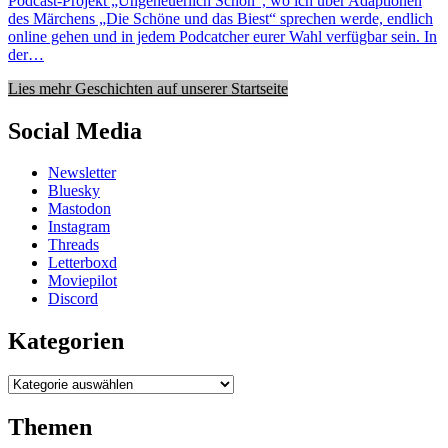
Podcast-Projekt „Ungeheuerlich Schön“, wo ich über Adaptionen
des Märchens „Die Schöne und das Biest“ sprechen werde, endlich
online gehen und in jedem Podcatcher eurer Wahl verfügbar sein. In
der…
Lies mehr Geschichten auf unserer Startseite
Social Media
Newsletter
Bluesky
Mastodon
Instagram
Threads
Letterboxd
Moviepilot
Discord
Kategorien
Kategorien
Themen