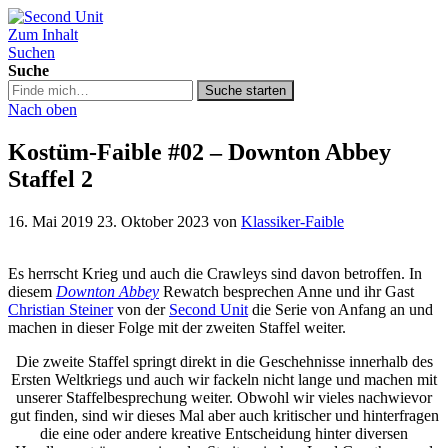
Zum Inhalt
Second Unit
Suchen
Suche
Suche
Suche starten
in
Nach oben
https://secondunit-
podcast.de/
Kostüm-Faible #02 – Downton Abbey
Staffel 2
16. Mai 2019
23. Oktober 2023
von
Klassiker-Faible
Es herrscht Krieg und auch die Crawleys sind davon betroffen. In
diesem
Downton Abbey
Rewatch besprechen Anne und ihr Gast
Christian Steiner
von der
Second Unit
die Serie von Anfang an und
machen in dieser Folge mit der zweiten Staffel weiter.
Die zweite Staffel springt direkt in die Geschehnisse innerhalb des
Ersten Weltkriegs und auch wir fackeln nicht lange und machen mit
unserer Staffelbesprechung weiter. Obwohl wir vieles nachwievor
gut finden, sind wir dieses Mal aber auch kritischer und hinterfragen
die eine oder andere kreative Entscheidung hinter diversen