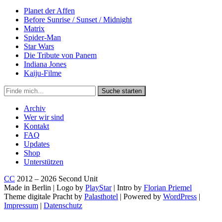
Planet der Affen
Before Sunrise / Sunset / Midnight
Matrix
Spider-Man
Star Wars
Die Tribute von Panem
Indiana Jones
Kaiju-Filme
Suche
Suche starten
in
https://secondunit-
Archiv
podcast.de/
Wer wir sind
Kontakt
FAQ
Updates
Shop
Unterstützen
CC
2012 – 2026 Second Unit
Made in Berlin | Logo by
PlayStar
| Intro by
Florian Priemel
Theme digitale Pracht by
Palasthotel
| Powered by
WordPress
|
Impressum
|
Datenschutz