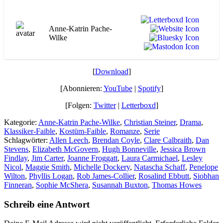
Anne-Katrin Pache-
Wilke
[
Download
]
[Abonnieren:
YouTube
|
Spotify
]
[Folgen:
Twitter
|
Letterboxd
]
Kategorie:
Anne-Katrin Pache-Wilke
,
Christian Steiner
,
Drama
,
Klassiker-Faible
,
Kostüm-Faible
,
Romanze
,
Serie
Schlagwörter:
Allen Leech
,
Brendan Coyle
,
Clare Calbraith
,
Dan
Stevens
,
Elizabeth McGovern
,
Hugh Bonneville
,
Jessica Brown
Findlay
,
Jim Carter
,
Joanne Froggatt
,
Laura Carmichael
,
Lesley
Nicol
,
Maggie Smith
,
Michelle Dockery
,
Natascha Schaff
,
Penelope
Wilton
,
Phyllis Logan
,
Rob James-Collier
,
Rosalind Ebbutt
,
Siobhan
Finneran
,
Sophie McShera
,
Susannah Buxton
,
Thomas Howes
Schreib eine Antwort