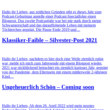
Hallo ihr Lieben, aus zeitlichen Gründen gibt es dieses Jahr zum
Podcast-Geburtstag anstelle einer Podcast-Specialfolge einen
Blogpost. Das zweite Podcastjahr war bei mir stark durch meine
Schwangerschaft und das darauffolgende Leben mit meinem
Töchterchen geprägt. Die Pause Ende 2019 und…
Klassiker-Faible – Silvester-Post 2021
Hallo ihr Lieben, nachdem es hier doch eine Weile ziemlich ruhig
war, melde ich mich zum Jahresende mit einem Blogpost wieder.
2021 war rückblickend betrachtet ein ziemlich kurioses Jahr, geprägt
von der Pandemie, dem Elternsein mit einem mittlerweile 2-jährigen
Kind…
Ungeheuerlich Schön – Coming soon
Hallo ihr Lieben, Ab dem 26. April 2022 wird mein neustes