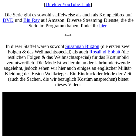
[
Direkter YouTube-Link
]
Die Serie gibt es sowohl staffelweise als auch als Komplettbox auf
DVD
und
Blu-Ray
auf Amazon. Diverse Streaming-Dienste, die die
Serie im Programm haben, findet ihr
hier
.
***
In dieser Staffel waren sowohl
Susannah Buxton
(die ersten zwei
Folgen & das Weihnachtsspecial) als auch
Rosalind Ebbutt
(die
restlichen Folgen & das Weihnachtsspecial) für das Kostümbild
verantwortlich. Die Mode ist weiterhin an der Jahrhundertwende
angelehnt, jedoch sehen wir hier auch einiges an englischer Militär-
Kleidung des Ersten Weltkrieges. Ein Eindruck der Mode der Zeit
(auch die Sachen, die wir bezüglich Kostüm ansprechen) bietet
dieses Video: