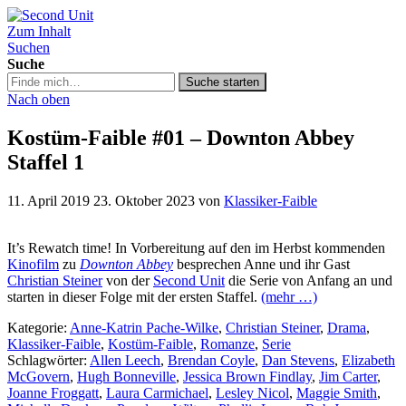
Zum Inhalt
Second Unit
Suchen
Suche
Suche
Suche starten
in
Nach oben
https://secondunit-
podcast.de/
Kostüm-Faible #01 – Downton Abbey
Staffel 1
11. April 2019
23. Oktober 2023
von
Klassiker-Faible
It’s Rewatch time! In Vorbereitung auf den im Herbst kommenden
Kinofilm
zu
Downton Abbey
besprechen Anne und ihr Gast
Christian Steiner
von der
Second Unit
die Serie von Anfang an und
starten in dieser Folge mit der ersten Staffel.
(mehr …)
Kategorie:
Anne-Katrin Pache-Wilke
,
Christian Steiner
,
Drama
,
Klassiker-Faible
,
Kostüm-Faible
,
Romanze
,
Serie
Schlagwörter:
Allen Leech
,
Brendan Coyle
,
Dan Stevens
,
Elizabeth
McGovern
,
Hugh Bonneville
,
Jessica Brown Findlay
,
Jim Carter
,
Joanne Froggatt
,
Laura Carmichael
,
Lesley Nicol
,
Maggie Smith
,