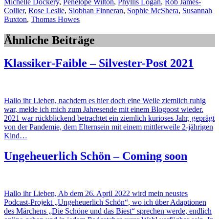
Michelle Dockery
,
Penelope Wilton
,
Phyllis Logan
,
Rob James-
Collier
,
Rose Leslie
,
Siobhan Finneran
,
Sophie McShera
,
Susannah
Buxton
,
Thomas Howes
Ähnliche Beiträge
Klassiker-Faible – Silvester-Post 2021
Hallo ihr Lieben, nachdem es hier doch eine Weile ziemlich ruhig
war, melde ich mich zum Jahresende mit einem Blogpost wieder.
2021 war rückblickend betrachtet ein ziemlich kurioses Jahr, geprägt
von der Pandemie, dem Elternsein mit einem mittlerweile 2-jährigen
Kind…
Ungeheuerlich Schön – Coming soon
Hallo ihr Lieben, Ab dem 26. April 2022 wird mein neustes
Podcast-Projekt „Ungeheuerlich Schön“, wo ich über Adaptionen
des Märchens „Die Schöne und das Biest“ sprechen werde, endlich