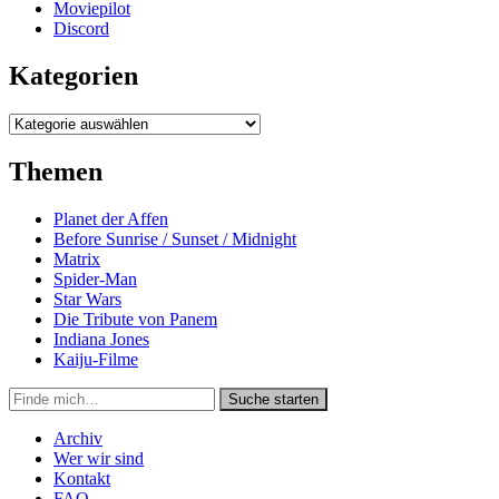
Moviepilot
Discord
Kategorien
Kategorien
Themen
Planet der Affen
Before Sunrise / Sunset / Midnight
Matrix
Spider-Man
Star Wars
Die Tribute von Panem
Indiana Jones
Kaiju-Filme
Suche
Suche starten
in
https://secondunit-
Archiv
podcast.de/
Wer wir sind
Kontakt
FAQ