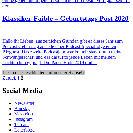
online gehen und in jedem Podcatcher eurer Wahl verfügbar sein. In
der…
Klassiker-Faible – Geburtstags-Post 2020
Hallo ihr Lieben, aus zeitlichen Gründen gibt es dieses Jahr zum
Podcast-Geburtstag anstelle einer Podcast-Specialfolge einen
Blogpost. Das zweite Podcastjahr war bei mir stark durch meine
Schwangerschaft und das darauffolgende Leben mit meinem
Töchterchen geprägt. Die Pause Ende 2019 und…
Lies mehr Geschichten auf unserer Startseite
Beitragsnavigation
Zurück
1
2
Social Media
Newsletter
Bluesky
Mastodon
Instagram
Threads
Letterboxd