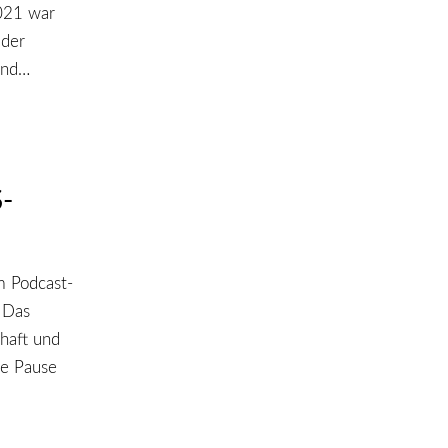
021 war
 der
ind…
-
m Podcast-
 Das
haft und
ie Pause