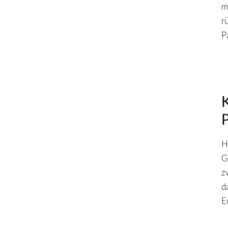
m
r
P
H
G
z
d
E