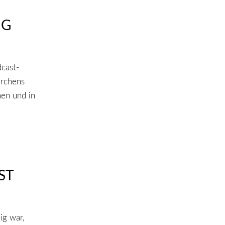
NG
cast-
ärchens
hen und in
ST
ig war,