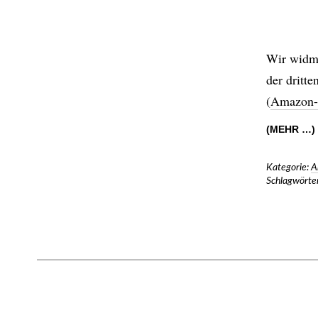
Wir widme
der dritt
(
Amazon-
(MEHR …)
Kategorie:
A
Schlagwörter