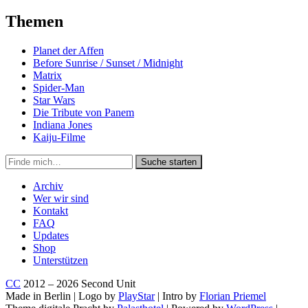
Themen
Planet der Affen
Before Sunrise / Sunset / Midnight
Matrix
Spider-Man
Star Wars
Die Tribute von Panem
Indiana Jones
Kaiju-Filme
Suche
Suche starten
in
https://secondunit-
Archiv
podcast.de/
Wer wir sind
Kontakt
FAQ
Updates
Shop
Unterstützen
CC
2012 – 2026 Second Unit
Made in Berlin | Logo by
PlayStar
| Intro by
Florian Priemel