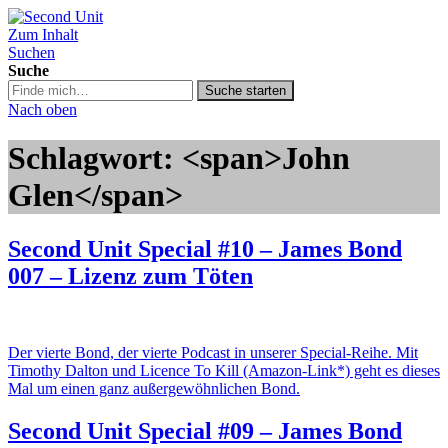
Zum Inhalt
Second Unit
Suchen
Suche
Suche
Suche starten
in
Nach oben
https://secondunit-
podcast.de/
Schlagwort: <span>John
Glen</span>
Second Unit Special #10 – James Bond
007 – Lizenz zum Töten
Der vierte Bond, der vierte Podcast in unserer Special-Reihe. Mit
Timothy Dalton und Licence To Kill (Amazon-Link*) geht es dieses
Mal um einen ganz außergewöhnlichen Bond.
Second Unit Special #09 – James Bond