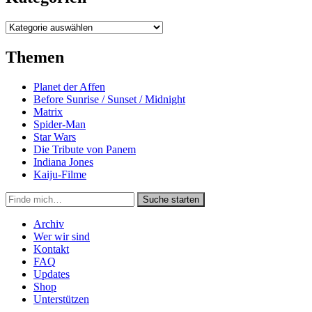
Kategorien
Themen
Planet der Affen
Before Sunrise / Sunset / Midnight
Matrix
Spider-Man
Star Wars
Die Tribute von Panem
Indiana Jones
Kaiju-Filme
Suche
Suche starten
in
https://secondunit-
Archiv
podcast.de/
Wer wir sind
Kontakt
FAQ
Updates
Shop
Unterstützen