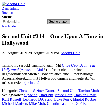
Zum Inhalt
Second Unit
Suchen
Suche
Suche
Suche starten
in
Nach oben
https://secondunit-
podcast.de/
Second Unit #314 – Once Upon A Time in
Hollywood
22. August 2019
28. August 2019
von
Second Unit
Tamino ist zurück! Tarantino auch! Mit
Once Upon A Time in
Hollywood
(
Amazaon-Link
*) liefert er nicht nur einen
ungewöhnlichen Streifen, sondern auch eine… merkwürdige
Auseinandersetzung mit Hollywood damals und heute ab. Wir
müssen reden.
(mehr …)
Kategorie:
Christian Steiner
,
Drama
,
Second Unit
,
Tamino Muth
Schlagwörter:
al pacino
,
Brad Pitt
,
Bruce Dern
,
Damian Lewis
,
Kurt Russell
,
Leonardo DiCaprio
,
Luke Perry
,
Margot Robbie
,
Michael Madsen
,
Mike Moh
,
Quentin Tarantino
,
Zoë Bell