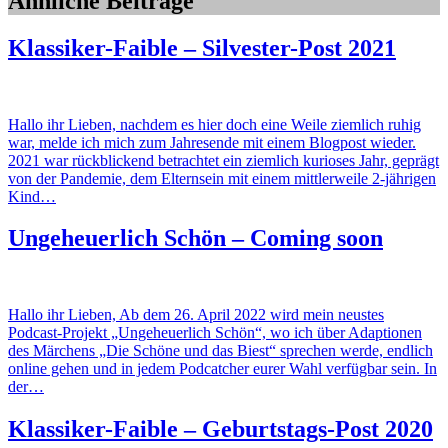
Ähnliche Beiträge
Klassiker-Faible – Silvester-Post 2021
Hallo ihr Lieben, nachdem es hier doch eine Weile ziemlich ruhig
war, melde ich mich zum Jahresende mit einem Blogpost wieder.
2021 war rückblickend betrachtet ein ziemlich kurioses Jahr, geprägt
von der Pandemie, dem Elternsein mit einem mittlerweile 2-jährigen
Kind…
Ungeheuerlich Schön – Coming soon
Hallo ihr Lieben, Ab dem 26. April 2022 wird mein neustes
Podcast-Projekt „Ungeheuerlich Schön“, wo ich über Adaptionen
des Märchens „Die Schöne und das Biest“ sprechen werde, endlich
online gehen und in jedem Podcatcher eurer Wahl verfügbar sein. In
der…
Klassiker-Faible – Geburtstags-Post 2020