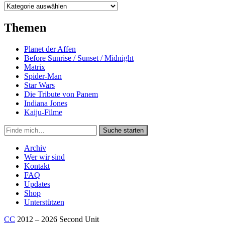
Kategorien
Themen
Planet der Affen
Before Sunrise / Sunset / Midnight
Matrix
Spider-Man
Star Wars
Die Tribute von Panem
Indiana Jones
Kaiju-Filme
Suche
Suche starten
in
https://secondunit-
Archiv
podcast.de/
Wer wir sind
Kontakt
FAQ
Updates
Shop
Unterstützen
CC
2012 – 2026 Second Unit