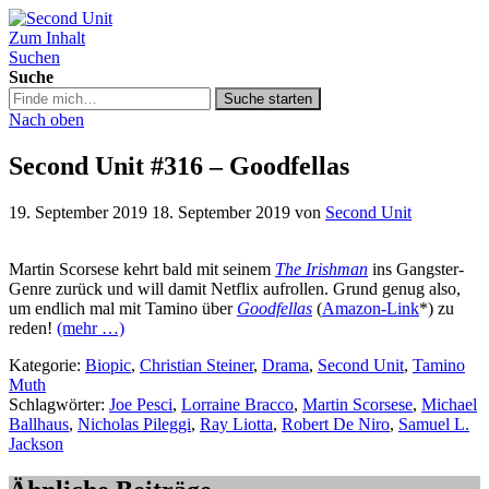
Zum Inhalt
Second Unit
Suchen
Suche
Suche
Suche starten
in
Nach oben
https://secondunit-
podcast.de/
Second Unit #316 – Goodfellas
19. September 2019
18. September 2019
von
Second Unit
Martin Scorsese kehrt bald mit seinem
The Irishman
ins Gangster-
Genre zurück und will damit Netflix aufrollen. Grund genug also,
um endlich mal mit Tamino über
Goodfellas
(
Amazon-Link
*) zu
reden!
(mehr …)
Kategorie:
Biopic
,
Christian Steiner
,
Drama
,
Second Unit
,
Tamino
Muth
Schlagwörter:
Joe Pesci
,
Lorraine Bracco
,
Martin Scorsese
,
Michael
Ballhaus
,
Nicholas Pileggi
,
Ray Liotta
,
Robert De Niro
,
Samuel L.
Jackson