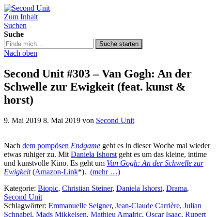
Zum Inhalt
Second Unit
Suchen
Suche
Suche
Suche starten
in
Nach oben
https://secondunit-
podcast.de/
Second Unit #303 – Van Gogh: An der
Schwelle zur Ewigkeit (feat. kunst &
horst)
9. Mai 2019
8. Mai 2019
von
Second Unit
Nach
dem pompösen
Endgame
geht es in dieser Woche mal wieder
etwas ruhiger zu. Mit
Daniela Ishorst
geht es um das kleine, intime
und kunstvolle Kino. Es geht um
Van Gogh: An der Schwelle zur
Ewigkeit
(
Amazon-Link
*).
(mehr …)
Kategorie:
Biopic
,
Christian Steiner
,
Daniela Ishorst
,
Drama
,
Second Unit
Schlagwörter:
Emmanuelle Seigner
,
Jean-Claude Carrière
,
Julian
Schnabel
,
Mads Mikkelsen
,
Mathieu Amalric
,
Oscar Isaac
,
Rupert