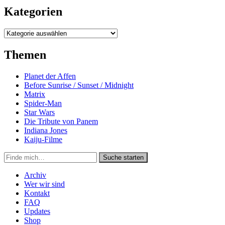
Kategorien
Kategorien
Themen
Planet der Affen
Before Sunrise / Sunset / Midnight
Matrix
Spider-Man
Star Wars
Die Tribute von Panem
Indiana Jones
Kaiju-Filme
Suche
Suche starten
in
https://secondunit-
Archiv
podcast.de/
Wer wir sind
Kontakt
FAQ
Updates
Shop