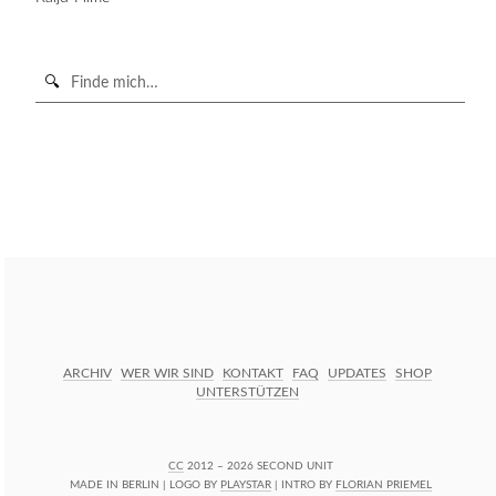
Suche
in
https://secondunit-
SUCHE STARTEN
podcast.de/
ARCHIV
WER WIR SIND
KONTAKT
FAQ
UPDATES
SHOP
UNTERSTÜTZEN
CC
2012 – 2026 SECOND UNIT
MADE IN BERLIN | LOGO BY
PLAYSTAR
| INTRO BY
FLORIAN PRIEMEL