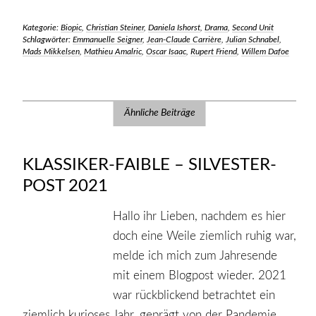
Kategorie:
Biopic
,
Christian Steiner
,
Daniela Ishorst
,
Drama
,
Second Unit
Schlagwörter:
Emmanuelle Seigner
,
Jean-Claude Carrière
,
Julian Schnabel
,
Mads Mikkelsen
,
Mathieu Amalric
,
Oscar Isaac
,
Rupert Friend
,
Willem Dafoe
Ähnliche Beiträge
KLASSIKER-FAIBLE – SILVESTER-
POST 2021
Hallo ihr Lieben, nachdem es hier
doch eine Weile ziemlich ruhig war,
melde ich mich zum Jahresende
mit einem Blogpost wieder. 2021
war rückblickend betrachtet ein
ziemlich kurioses Jahr, geprägt von der Pandemie,