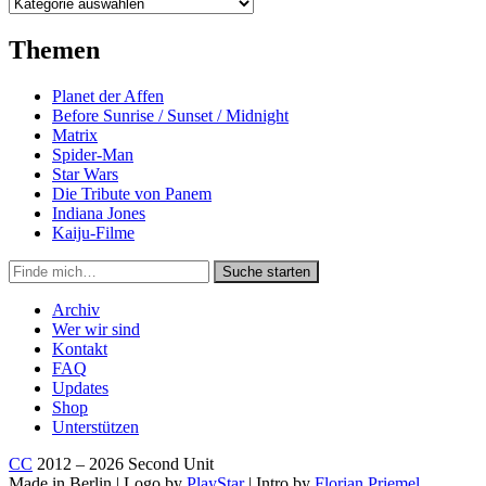
Kategorien
Themen
Planet der Affen
Before Sunrise / Sunset / Midnight
Matrix
Spider-Man
Star Wars
Die Tribute von Panem
Indiana Jones
Kaiju-Filme
Suche
Suche starten
in
https://secondunit-
Archiv
podcast.de/
Wer wir sind
Kontakt
FAQ
Updates
Shop
Unterstützen
CC
2012 – 2026 Second Unit
Made in Berlin | Logo by
PlayStar
| Intro by
Florian Priemel