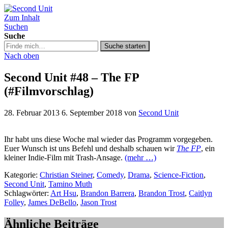
Zum Inhalt
Second Unit
Suchen
Suche
Suche
Suche starten
in
Nach oben
https://secondunit-
podcast.de/
Second Unit #48 – The FP
(#Filmvorschlag)
28. Februar 2013
6. September 2018
von
Second Unit
Ihr habt uns diese Woche mal wieder das Programm vorgegeben.
Euer Wunsch ist uns Befehl und deshalb schauen wir
The FP
, ein
kleiner Indie-Film mit Trash-Ansage.
(mehr …)
Kategorie:
Christian Steiner
,
Comedy
,
Drama
,
Science-Fiction
,
Second Unit
,
Tamino Muth
Schlagwörter:
Art Hsu
,
Brandon Barrera
,
Brandon Trost
,
Caitlyn
Folley
,
James DeBello
,
Jason Trost
Ähnliche Beiträge