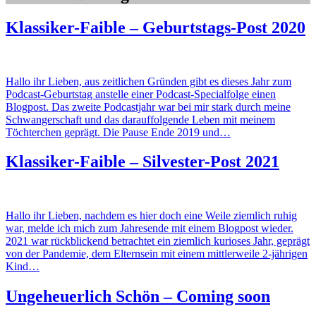
Klassiker-Faible – Geburtstags-Post 2020
Hallo ihr Lieben, aus zeitlichen Gründen gibt es dieses Jahr zum
Podcast-Geburtstag anstelle einer Podcast-Specialfolge einen
Blogpost. Das zweite Podcastjahr war bei mir stark durch meine
Schwangerschaft und das darauffolgende Leben mit meinem
Töchterchen geprägt. Die Pause Ende 2019 und…
Klassiker-Faible – Silvester-Post 2021
Hallo ihr Lieben, nachdem es hier doch eine Weile ziemlich ruhig
war, melde ich mich zum Jahresende mit einem Blogpost wieder.
2021 war rückblickend betrachtet ein ziemlich kurioses Jahr, geprägt
von der Pandemie, dem Elternsein mit einem mittlerweile 2-jährigen
Kind…
Ungeheuerlich Schön – Coming soon