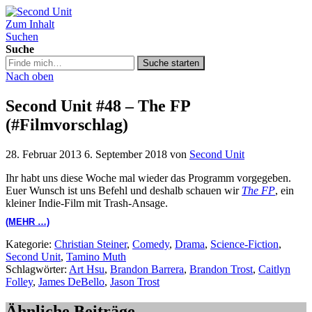
Zum Inhalt
Second Unit
Suchen
Suche
Suche
Suche starten
in
Nach oben
https://secondunit-
podcast.de/
Second Unit #48 – The FP
(#Filmvorschlag)
28. Februar 2013
6. September 2018
von
Second Unit
Ihr habt uns diese Woche mal wieder das Programm vorgegeben.
Euer Wunsch ist uns Befehl und deshalb schauen wir
The FP
, ein
kleiner Indie-Film mit Trash-Ansage.
(MEHR …)
Kategorie:
Christian Steiner
,
Comedy
,
Drama
,
Science-Fiction
,
Second Unit
,
Tamino Muth
Schlagwörter:
Art Hsu
,
Brandon Barrera
,
Brandon Trost
,
Caitlyn
Folley
,
James DeBello
,
Jason Trost
Ähnliche Beiträge