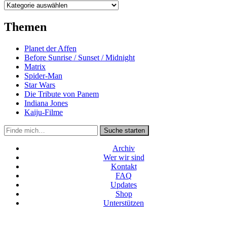
Kategorien
Themen
Planet der Affen
Before Sunrise / Sunset / Midnight
Matrix
Spider-Man
Star Wars
Die Tribute von Panem
Indiana Jones
Kaiju-Filme
Suche
Suche starten
in
https://secondunit-
Archiv
podcast.de/
Wer wir sind
Kontakt
FAQ
Updates
Shop
Unterstützen