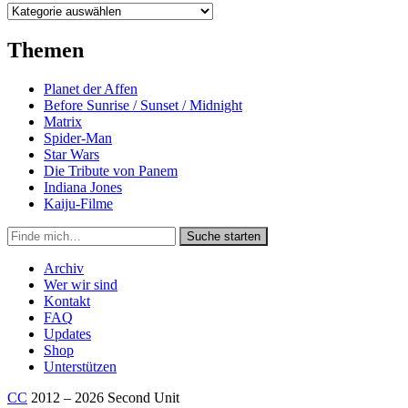
Kategorien
Themen
Planet der Affen
Before Sunrise / Sunset / Midnight
Matrix
Spider-Man
Star Wars
Die Tribute von Panem
Indiana Jones
Kaiju-Filme
Suche
Suche starten
in
https://secondunit-
Archiv
podcast.de/
Wer wir sind
Kontakt
FAQ
Updates
Shop
Unterstützen
CC
2012 – 2026 Second Unit