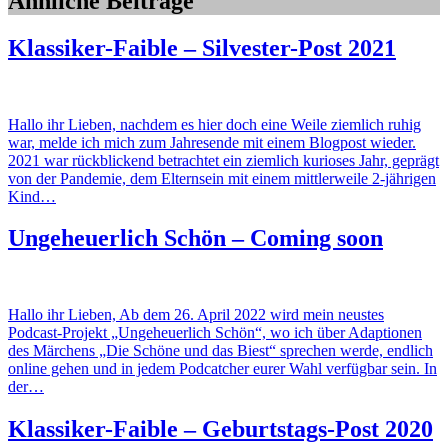
Ähnliche Beiträge
Klassiker-Faible – Silvester-Post 2021
Hallo ihr Lieben, nachdem es hier doch eine Weile ziemlich ruhig
war, melde ich mich zum Jahresende mit einem Blogpost wieder.
2021 war rückblickend betrachtet ein ziemlich kurioses Jahr, geprägt
von der Pandemie, dem Elternsein mit einem mittlerweile 2-jährigen
Kind…
Ungeheuerlich Schön – Coming soon
Hallo ihr Lieben, Ab dem 26. April 2022 wird mein neustes
Podcast-Projekt „Ungeheuerlich Schön“, wo ich über Adaptionen
des Märchens „Die Schöne und das Biest“ sprechen werde, endlich
online gehen und in jedem Podcatcher eurer Wahl verfügbar sein. In
der…
Klassiker-Faible – Geburtstags-Post 2020