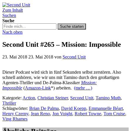
Zum Inhalt
Second Unit
Suchen
Suche
Suche
Suche starten
in
Nach oben
https://secondunit-
podcast.de/
Second Unit #265 – Mission: Impossible
23. Mai 2018
23. Mai 2018
von
Second Unit
Dieser Podcast wird sich in fünf Sekunden selbst zerstören. Also
schnell anhören, wie wir uns mit Tamino durch den großartigen
Agenten-Thriller und De-Palma-Klassiker
Mission:
Impossible
(
Amazon-Link
*) arbeiten.
(mehr …)
Kategorie:
Action
,
Christian Steiner
,
Second Unit
,
Tamino Muth
,
Thriller
Schlagwörter:
Brian De Palma
,
David Koepp
,
Emmanuelle Béart
,
Henry Czerny
,
Jean Reno
,
Jon Voight
,
Robert Towne
,
Tom Cruise
,
Ving Rhames