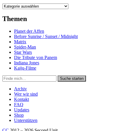
Kategorien
Themen
Planet der Affen
Before Sunrise / Sunset / Midnight
Matrix
Spider-Man
Star Wars
Die Tribute von Panem
Indiana Jones
Kaiju-Filme
Suche
Suche starten
in
https://secondunit-
Archiv
podcast.de/
Wer wir sind
Kontakt
FAQ
Updates
Shop
Unterstützen
CC
2012 – 2026 Second Unit