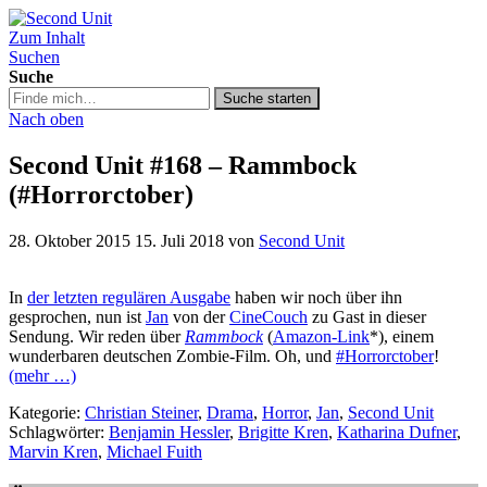
Zum Inhalt
Second Unit
Suchen
Suche
Suche
Suche starten
in
Nach oben
https://secondunit-
podcast.de/
Second Unit #168 – Rammbock
(#Horrorctober)
28. Oktober 2015
15. Juli 2018
von
Second Unit
In
der letzten regulären Ausgabe
haben wir noch über ihn
gesprochen, nun ist
Jan
von der
CineCouch
zu Gast in dieser
Sendung. Wir reden über
Rammbock
(
Amazon-Link
*), einem
wunderbaren deutschen Zombie-Film. Oh, und
#Horrorctober
!
(mehr …)
Kategorie:
Christian Steiner
,
Drama
,
Horror
,
Jan
,
Second Unit
Schlagwörter:
Benjamin Hessler
,
Brigitte Kren
,
Katharina Dufner
,
Marvin Kren
,
Michael Fuith