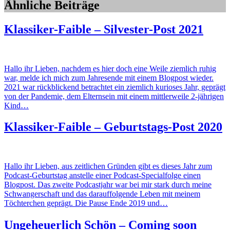
Ähnliche Beiträge
Klassiker-Faible – Silvester-Post 2021
Hallo ihr Lieben, nachdem es hier doch eine Weile ziemlich ruhig
war, melde ich mich zum Jahresende mit einem Blogpost wieder.
2021 war rückblickend betrachtet ein ziemlich kurioses Jahr, geprägt
von der Pandemie, dem Elternsein mit einem mittlerweile 2-jährigen
Kind…
Klassiker-Faible – Geburtstags-Post 2020
Hallo ihr Lieben, aus zeitlichen Gründen gibt es dieses Jahr zum
Podcast-Geburtstag anstelle einer Podcast-Specialfolge einen
Blogpost. Das zweite Podcastjahr war bei mir stark durch meine
Schwangerschaft und das darauffolgende Leben mit meinem
Töchterchen geprägt. Die Pause Ende 2019 und…
Ungeheuerlich Schön – Coming soon