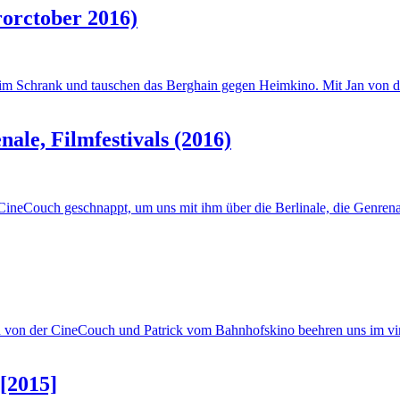
orctober 2016)
ber im Schrank und tauschen das Berghain gegen Heimkino. Mit Jan v
nale, Filmfestivals (2016)
ineCouch geschnappt, um uns mit ihm über die Berlinale, die Genrenale
 Jan von der CineCouch und Patrick vom Bahnhofskino beehren uns im v
 [2015]