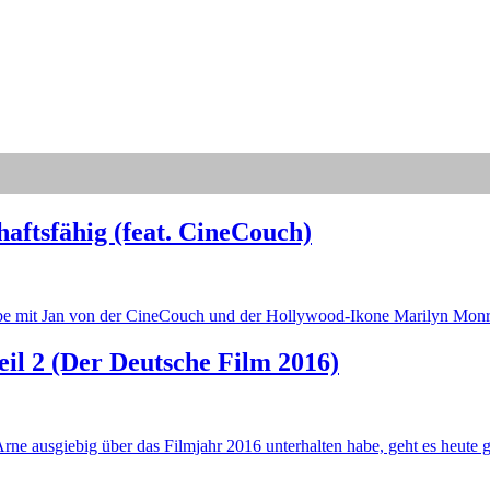
haftsfähig (feat. CineCouch)
abe mit Jan von der CineCouch und der Hollywood-Ikone Marilyn Monr
eil 2 (Der Deutsche Film 2016)
Arne ausgiebig über das Filmjahr 2016 unterhalten habe, geht es heut