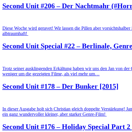
Second Unit #206 – Der Nachtmahr (#Horr
Diese Woche wird geravet! Wir lassen die Pillen aber vorsichtshal
albtraumhaft!
Second Unit Special #22 – Berlinale, Genre
Trotz seiner ausklingenden Erkältung haben wir uns den Jan von der C
weniger um die gezeigten Filme, als viel mehr um…
Second Unit #178 – Der Bunker [2015]
In dieser Ausgabe holt sich Christian gleich doppelte Verstärkung!
ein ganz wundervoller kleiner, aber starker Genre-Film!
Second Unit #176 – Holiday Special Part 2