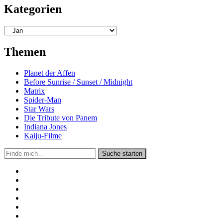
Kategorien
Kategorien
Themen
Planet der Affen
Before Sunrise / Sunset / Midnight
Matrix
Spider-Man
Star Wars
Die Tribute von Panem
Indiana Jones
Kaiju-Filme
Suche
Suche starten
in
https://secondunit-
podcast.de/