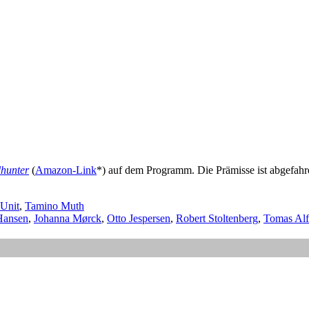
lhunter
(
Amazon-Link
*) auf dem Programm. Die Prämisse ist abgefah
Unit
,
Tamino Muth
Hansen
,
Johanna Mørck
,
Otto Jespersen
,
Robert Stoltenberg
,
Tomas Alf