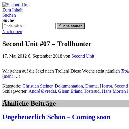
Zum Inhalt
Second Unit
Suchen
Suche
Suche
Suche starten
in
Nach oben
https://secondunit-
podcast.de/
Second Unit #07 – Trollhunter
17. Mai 2012
6. September 2018
von
Second Unit
Wir gehen auf die Jagd nach Trollen! Diese Woche steht nämlich
Trol
(mehr …)
Kategorie:
Christian Steiner
,
Dokumentation
,
Drama
,
Horror
,
Second 
Schlagwörter:
André Øvredal
,
Glenn Erland Tosterud
,
Hans Morten 
Ähnliche Beiträge
Ungeheuerlich Schön – Coming soon