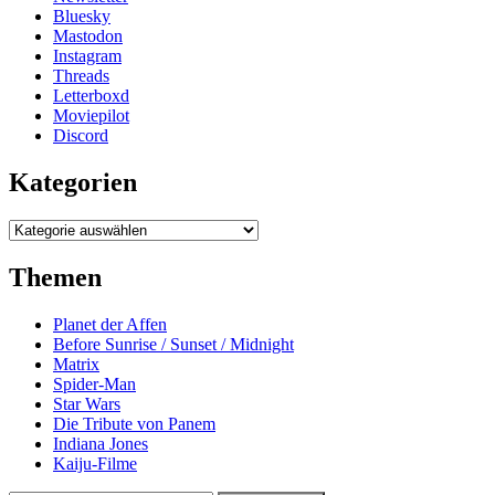
Bluesky
Mastodon
Instagram
Threads
Letterboxd
Moviepilot
Discord
Kategorien
Kategorien
Themen
Planet der Affen
Before Sunrise / Sunset / Midnight
Matrix
Spider-Man
Star Wars
Die Tribute von Panem
Indiana Jones
Kaiju-Filme