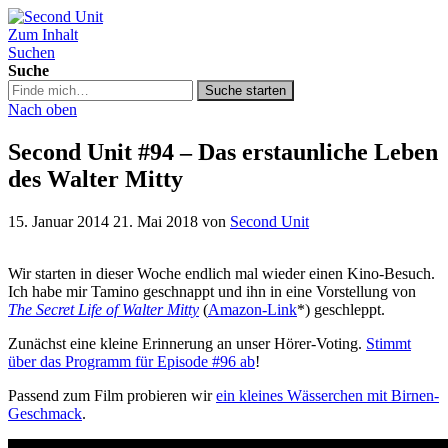
Zum Inhalt
Second Unit
Suchen
Suche
Suche
Suche starten
in
Nach oben
https://secondunit-
podcast.de/
Second Unit #94 – Das erstaunliche Leben
des Walter Mitty
15. Januar 2014
21. Mai 2018
von
Second Unit
Wir starten in dieser Woche endlich mal wieder einen Kino-Besuch.
Ich habe mir Tamino geschnappt und ihn in eine Vorstellung von
The Secret Life of Walter Mitty
(
Amazon-Link
*) geschleppt.
Zunächst eine kleine Erinnerung an unser Hörer-Voting.
Stimmt
über das Programm für Episode #96 ab
!
Passend zum Film probieren wir
ein kleines Wässerchen mit Birnen-
Geschmack
.