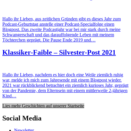
Hallo ihr Lieben, aus zeitlichen Gründen gibt es dieses Jahr zum
Podcast-Geburtstag anstelle einer Podcast-Specialfolge einen
Blogpost. Das zweite Podcastjahr war bei mir stark durch meine
Schwangerschaft und das darauffolgende Leben mit meinem
Töchterchen geprägt. Die Pause Ende 2019 und…
Klassiker-Faible – Silvester-Post 2021
Hallo ihr Lieben, nachdem es hier doch eine Weile ziemlich ruhig
war, melde ich mich zum Jahresende mit einem Blogpost wieder.
2021 war rückblickend betrachtet ein ziemlich kurioses Jahr, geprägt
von der Pandemie, dem Elternsein mit einem mittlerweile 2-jährigen
Kind…
Lies mehr Geschichten auf unserer Startseite
Social Media
Newsletter