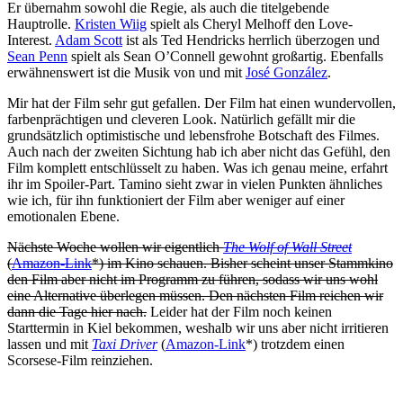
Er übernahm sowohl die Regie, als auch die titelgebende
Hauptrolle.
Kristen Wiig
spielt als Cheryl Melhoff den Love-
Interest.
Adam Scott
ist als Ted Hendricks herrlich überzogen und
Sean Penn
spielt als Sean O’Connell gewohnt großartig. Ebenfalls
erwähnenswert ist die Musik von und mit
José González
.
Mir hat der Film sehr gut gefallen. Der Film hat einen wundervollen,
farbenprächtigen und cleveren Look. Natürlich gefällt mir die
grundsätzlich optimistische und lebensfrohe Botschaft des Filmes.
Auch nach der zweiten Sichtung hab ich aber nicht das Gefühl, den
Film komplett entschlüsselt zu haben. Was ich genau meine, erfahrt
ihr im Spoiler-Part. Tamino sieht zwar in vielen Punkten ähnliches
wie ich, für ihn funktioniert der Film aber weniger auf einer
emotionalen Ebene.
Nächste Woche wollen wir eigentlich
The Wolf of Wall Street
(
Amazon-Link
*) im Kino schauen. Bisher scheint unser Stammkino
den Film aber nicht im Programm zu führen, sodass wir uns wohl
eine Alternative überlegen müssen. Den nächsten Film reichen wir
dann die Tage hier nach.
Leider hat der Film noch keinen
Starttermin in Kiel bekommen, weshalb wir uns aber nicht irritieren
lassen und mit
Taxi Driver
(
Amazon-Link
*) trotzdem einen
Scorsese-Film reinziehen.