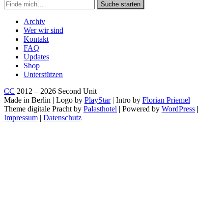
Suche
Suche starten
in
https://secondunit-
Archiv
podcast.de/
Wer wir sind
Kontakt
FAQ
Updates
Shop
Unterstützen
CC
2012 – 2026 Second Unit
Made in Berlin | Logo by
PlayStar
| Intro by
Florian Priemel
Theme digitale Pracht by
Palasthotel
| Powered by
WordPress
|
Impressum
|
Datenschutz