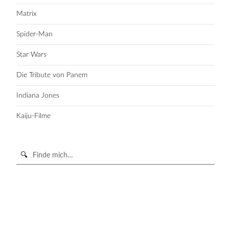
Matrix
Spider-Man
Star Wars
Die Tribute von Panem
Indiana Jones
Kaiju-Filme
Suche
in
https://secondunit-
SUCHE STARTEN
podcast.de/