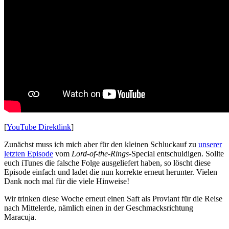
[
YouTube Direktlink
]
Zunächst muss ich mich aber für den kleinen Schluckauf zu
unserer
letzten Episode
vom
Lord-of-the-Rings
-Special entschuldigen. Sollte
euch iTunes die falsche Folge ausgeliefert haben, so löscht diese
Episode einfach und ladet die nun korrekte erneut herunter. Vielen
Dank noch mal für die viele Hinweise!
Wir trinken diese Woche erneut einen Saft als Proviant für die Reise
nach Mittelerde, nämlich einen in der Geschmacksrichtung
Maracuja.