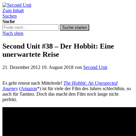
Zum Inhalt
Second Unit
Suchen
Suche
Suche
Suche starten
in
Nach oben
https://secondunit-
podcast.de/
Second Unit #38 – Der Hobbit: Eine
unerwartete Reise
21. Dezember 2012
19. August 2018
von
Second Unit
Es geht erneut nach Mittelerde!
The Hobbit: An Unexpected
Journey
(
Amazon
*) ist für viele der Film des Jahres schlechthin, so
auch für Tamino. Doch das macht den Film noch lange nicht
perfekt.