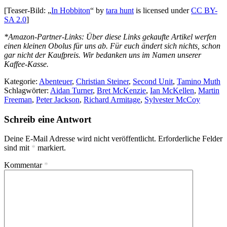
[Teaser-Bild: „
In Hobbiton
“ by
tara hunt
is licensed under
CC BY-
SA 2.0
]
*Amazon-Partner-Links: Über diese Links gekaufte Artikel werfen
einen kleinen Obolus für uns ab. Für euch ändert sich nichts, schon
gar nicht der Kaufpreis. Wir bedanken uns im Namen unserer
Kaffee-Kasse.
Kategorie:
Abenteuer
,
Christian Steiner
,
Second Unit
,
Tamino Muth
Schlagwörter:
Aidan Turner
,
Bret McKenzie
,
Ian McKellen
,
Martin
Freeman
,
Peter Jackson
,
Richard Armitage
,
Sylvester McCoy
Schreib eine Antwort
Deine E-Mail Adresse wird nicht veröffentlicht.
Erforderliche Felder
sind mit
*
markiert.
Kommentar
*