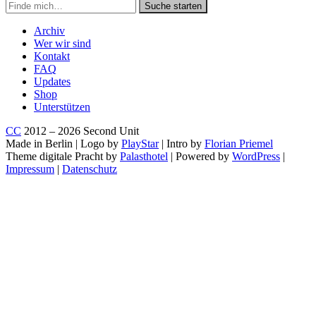
Suche
Suche starten
in
https://secondunit-
Archiv
podcast.de/
Wer wir sind
Kontakt
FAQ
Updates
Shop
Unterstützen
CC
2012 – 2026 Second Unit
Made in Berlin | Logo by
PlayStar
| Intro by
Florian Priemel
Theme digitale Pracht by
Palasthotel
| Powered by
WordPress
|
Impressum
|
Datenschutz