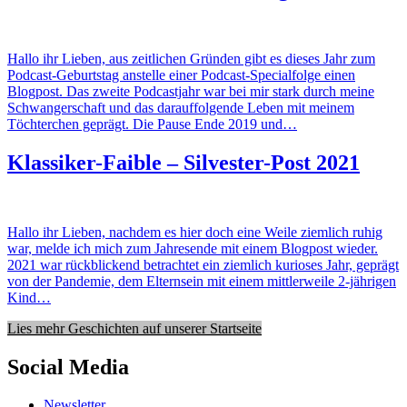
Hallo ihr Lieben, aus zeitlichen Gründen gibt es dieses Jahr zum
Podcast-Geburtstag anstelle einer Podcast-Specialfolge einen
Blogpost. Das zweite Podcastjahr war bei mir stark durch meine
Schwangerschaft und das darauffolgende Leben mit meinem
Töchterchen geprägt. Die Pause Ende 2019 und…
Klassiker-Faible – Silvester-Post 2021
Hallo ihr Lieben, nachdem es hier doch eine Weile ziemlich ruhig
war, melde ich mich zum Jahresende mit einem Blogpost wieder.
2021 war rückblickend betrachtet ein ziemlich kurioses Jahr, geprägt
von der Pandemie, dem Elternsein mit einem mittlerweile 2-jährigen
Kind…
Lies mehr Geschichten auf unserer Startseite
Social Media
Newsletter