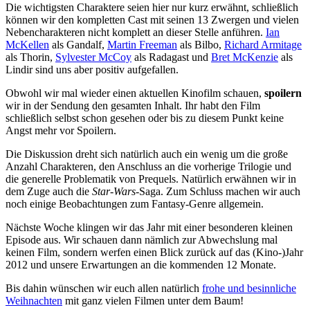
Die wichtigsten Charaktere seien hier nur kurz erwähnt, schließlich
können wir den kompletten Cast mit seinen 13 Zwergen und vielen
Nebencharakteren nicht komplett an dieser Stelle anführen.
Ian
McKellen
als Gandalf,
Martin Freeman
als Bilbo,
Richard Armitage
als Thorin,
Sylvester McCoy
als Radagast und
Bret McKenzie
als
Lindir sind uns aber positiv aufgefallen.
Obwohl wir mal wieder einen aktuellen Kinofilm schauen,
spoilern
wir in der Sendung den gesamten Inhalt. Ihr habt den Film
schließlich selbst schon gesehen oder bis zu diesem Punkt keine
Angst mehr vor Spoilern.
Die Diskussion dreht sich natürlich auch ein wenig um die große
Anzahl Charakteren, den Anschluss an die vorherige Trilogie und
die generelle Problematik von Prequels. Natürlich erwähnen wir in
dem Zuge auch die
Star-Wars
-Saga. Zum Schluss machen wir auch
noch einige Beobachtungen zum Fantasy-Genre allgemein.
Nächste Woche klingen wir das Jahr mit einer besonderen kleinen
Episode aus. Wir schauen dann nämlich zur Abwechslung mal
keinen Film, sondern werfen einen Blick zurück auf das (Kino-)Jahr
2012 und unsere Erwartungen an die kommenden 12 Monate.
Bis dahin wünschen wir euch allen natürlich
frohe und besinnliche
Weihnachten
mit ganz vielen Filmen unter dem Baum!