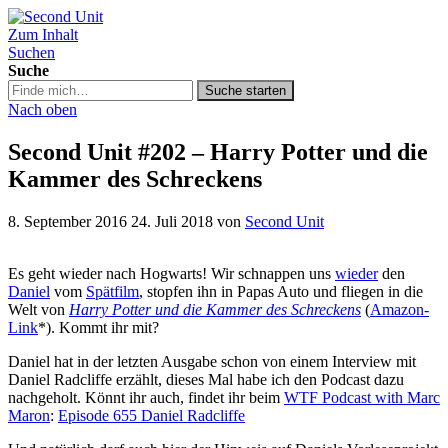
Zum Inhalt
Second Unit
Suchen
Suche
Suche
Suche starten
in
Nach oben
https://secondunit-
podcast.de/
Second Unit #202 – Harry Potter und die
Kammer des Schreckens
8. September 2016
24. Juli 2018
von
Second Unit
Es geht wieder nach Hogwarts! Wir schnappen uns
wieder
den
Daniel
vom
Spätfilm
, stopfen ihn in Papas Auto und fliegen in die
Welt von
Harry Potter und die Kammer des Schreckens
(
Amazon-
Link
*). Kommt ihr mit?
Daniel hat in der letzten Ausgabe schon von einem Interview mit
Daniel Radcliffe erzählt, dieses Mal habe ich den Podcast dazu
nachgeholt. Könnt ihr auch, findet ihr beim
WTF Podcast with Marc
Maron
:
Episode 655 Daniel Radcliffe