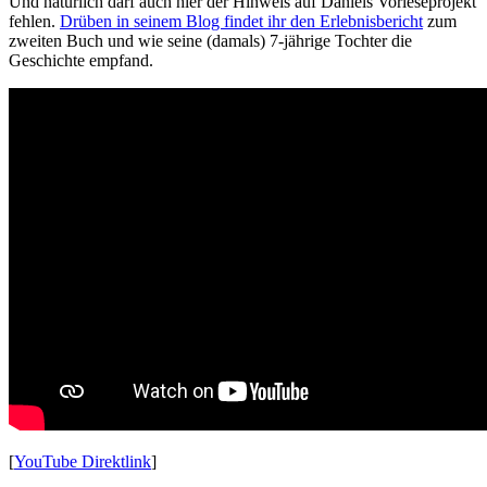
Und natürlich darf auch hier der Hinweis auf Daniels Vorleseprojekt
fehlen.
Drüben in seinem Blog findet ihr den Erlebnisbericht
zum
zweiten Buch und wie seine (damals) 7-jährige Tochter die
Geschichte empfand.
[
YouTube Direktlink
]