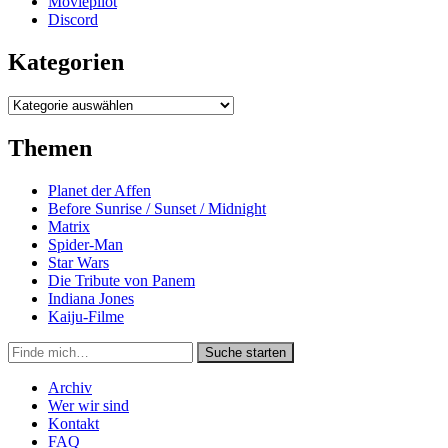
Moviepilot
Discord
Kategorien
Kategorien
Themen
Planet der Affen
Before Sunrise / Sunset / Midnight
Matrix
Spider-Man
Star Wars
Die Tribute von Panem
Indiana Jones
Kaiju-Filme
Suche
Suche starten
in
https://secondunit-
Archiv
podcast.de/
Wer wir sind
Kontakt
FAQ