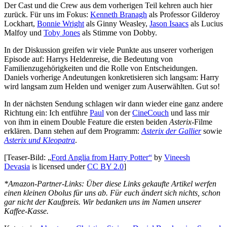
Der Cast und die Crew aus dem vorherigen Teil kehren auch hier
zurück. Für uns im Fokus:
Kenneth Branagh
als Professor Gilderoy
Lockhart,
Bonnie Wright
als Ginny Weasley,
Jason Isaacs
als Lucius
Malfoy und
Toby Jones
als Stimme von Dobby.
In der Diskussion greifen wir viele Punkte aus unserer vorherigen
Episode auf: Harrys Heldenreise, die Bedeutung von
Familienzugehörigkeiten und die Rolle von Entscheidungen.
Daniels vorherige Andeutungen konkretisieren sich langsam: Harry
wird langsam zum Helden und weniger zum Auserwählten. Gut so!
In der nächsten Sendung schlagen wir dann wieder eine ganz andere
Richtung ein: Ich entführe
Paul
von der
CineCouch
und lass mir
von ihm in einem Double Feature die ersten beiden
Asterix
-Filme
erklären. Dann stehen auf dem Programm:
Asterix der Gallier
sowie
Asterix und Kleopatra
.
[Teaser-Bild: „
Ford Anglia from Harry Potter“
by
Vineesh
Devasia
is licensed under
CC BY 2.0
]
*Amazon-Partner-Links: Über diese Links gekaufte Artikel werfen
einen kleinen Obolus für uns ab. Für euch ändert sich nichts, schon
gar nicht der Kaufpreis. Wir bedanken uns im Namen unserer
Kaffee-Kasse.