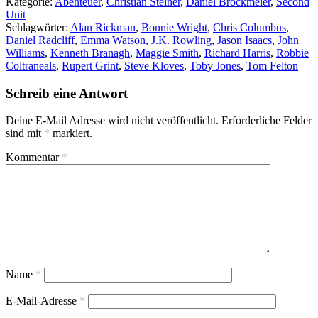
Kategorie:
Abenteuer
,
Christian Steiner
,
Daniel Brockmeier
,
Second
Unit
Schlagwörter:
Alan Rickman
,
Bonnie Wright
,
Chris Columbus
,
Daniel Radcliff
,
Emma Watson
,
J.K. Rowling
,
Jason Isaacs
,
John
Williams
,
Kenneth Branagh
,
Maggie Smith
,
Richard Harris
,
Robbie
Coltraneals
,
Rupert Grint
,
Steve Kloves
,
Toby Jones
,
Tom Felton
Schreib eine Antwort
Deine E-Mail Adresse wird nicht veröffentlicht.
Erforderliche Felder
sind mit
*
markiert.
Kommentar
*
Name
*
E-Mail-Adresse
*