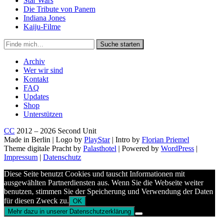
Star Wars
Die Tribute von Panem
Indiana Jones
Kaiju-Filme
Suche
Suche starten
in
https://secondunit-
Archiv
podcast.de/
Wer wir sind
Kontakt
FAQ
Updates
Shop
Unterstützen
CC
2012 – 2026 Second Unit
Made in Berlin | Logo by
PlayStar
| Intro by
Florian Priemel
Theme digitale Pracht by
Palasthotel
| Powered by
WordPress
|
Impressum
|
Datenschutz
Diese Seite benutzt Cookies und tauscht Informationen mit
ausgewählten Partnerdiensten aus. Wenn Sie die Webseite weiter
benutzen, stimmen Sie der Speicherung und Verwendung der Daten
für diesen Zweck zu.
OK
Mehr dazu in unserer Datenschutzerklärung