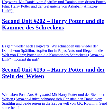
Hogwarts. Mit Daniel vom Spätfilm und Tamino zum dritten Potter-
Film: Harry Potter und der Gefangene von Askaban (Amazon-
Link*).
Second Unit #202 – Harry Potter und die
Kammer des Schreckens
Es geht wieder nach Hogwarts! Wir schnappen uns wieder den
Daniel vom Spätfilm, stopfen ihn in Papas Auto und fliegen in die
Welt von Harry Potter und die Kammer des Schreckens (Amazon-
Link*). Kommt ihr mit?
Second Unit #195 – Harry Potter und der
Stein der Weisen
Wir haben Post! Aus Hogwarts! Mit Harry Potter und der Stein der
Weisen (Amazon-Link*) schnappt sich Christian den Daniel vom
Spätfilm und beide reisen in die Zauberwelt von J.K. Rowling. Send
some help!