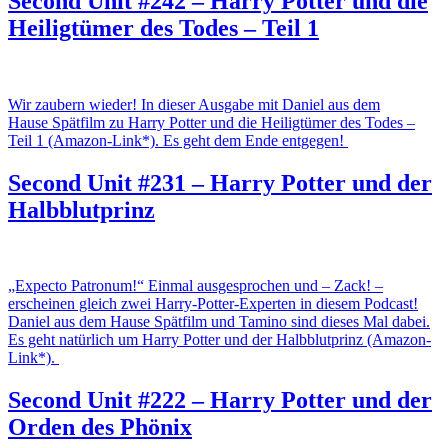
Second Unit #242 – Harry Potter und die
Heiligtümer des Todes – Teil 1
Wir zaubern wieder! In dieser Ausgabe mit Daniel aus dem
Hause Spätfilm zu Harry Potter und die Heiligtümer des Todes –
Teil 1 (Amazon-Link*). Es geht dem Ende entgegen!
Second Unit #231 – Harry Potter und der
Halbblutprinz
„Expecto Patronum!“ Einmal ausgesprochen und – Zack! –
erscheinen gleich zwei Harry-Potter-Experten in diesem Podcast!
Daniel aus dem Hause Spätfilm und Tamino sind dieses Mal dabei.
Es geht natürlich um Harry Potter und der Halbblutprinz (Amazon-
Link*).
Second Unit #222 – Harry Potter und der
Orden des Phönix