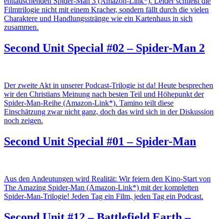
enttäuschenden Spider-Man 3 (Amazon-Link*). Leider schließt die
Filmtrilogie nicht mit einem Kracher, sondern fällt durch die vielen
Charaktere und Handlungsstränge wie ein Kartenhaus in sich
zusammen.
Second Unit Special #02 – Spider-Man 2
Der zweite Akt in unserer Podcast-Trilogie ist da! Heute besprechen
wir den Christians Meinung nach besten Teil und Höhepunkt der
Spider-Man-Reihe (Amazon-Link*). Tamino teilt diese
Einschätzung zwar nicht ganz, doch das wird sich in der Diskussion
noch zeigen.
Second Unit Special #01 – Spider-Man
Aus den Andeutungen wird Realität: Wir feiern den Kino-Start von
The Amazing Spider-Man (Amazon-Link*) mit der kompletten
Spider-Man-Trilogie! Jeden Tag ein Film, jeden Tag ein Podcast.
Second Unit #12 – Battlefield Earth –