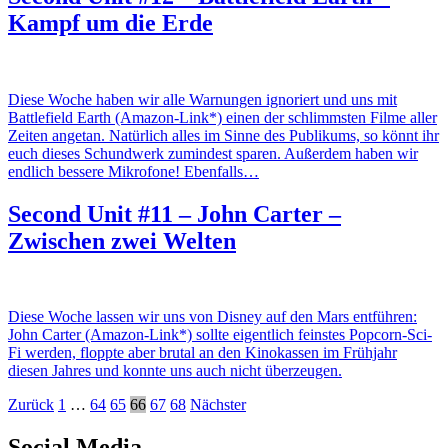
Kampf um die Erde
Diese Woche haben wir alle Warnungen ignoriert und uns mit
Battlefield Earth (Amazon-Link*) einen der schlimmsten Filme aller
Zeiten angetan. Natürlich alles im Sinne des Publikums, so könnt ihr
euch dieses Schundwerk zumindest sparen. Außerdem haben wir
endlich bessere Mikrofone! Ebenfalls…
Second Unit #11 – John Carter –
Zwischen zwei Welten
Diese Woche lassen wir uns von Disney auf den Mars entführen:
John Carter (Amazon-Link*) sollte eigentlich feinstes Popcorn-Sci-
Fi werden, floppte aber brutal an den Kinokassen im Frühjahr
diesen Jahres und konnte uns auch nicht überzeugen.
Beitragsnavigation
Zurück
1
…
64
65
66
67
68
Nächster
Social Media