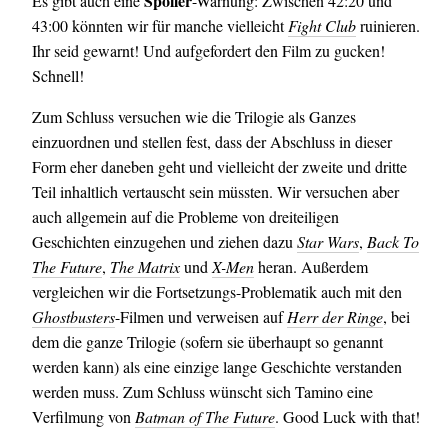
Spoiler
Es gibt auch eine
-Warnung: Zwischen 42:20 und
43:00 könnten wir für manche vielleicht
Fight Club
ruinieren.
Ihr seid gewarnt! Und aufgefordert den Film zu gucken!
Schnell!
Zum Schluss versuchen wie die Trilogie als Ganzes
einzuordnen und stellen fest, dass der Abschluss in dieser
Form eher daneben geht und vielleicht der zweite und dritte
Teil inhaltlich vertauscht sein müssten. Wir versuchen aber
auch allgemein auf die Probleme von dreiteiligen
Geschichten einzugehen und ziehen dazu
Star Wars
,
Back To
The Future
,
The Matrix
und
X-Men
heran. Außerdem
vergleichen wir die Fortsetzungs-Problematik auch mit den
Ghostbusters
-Filmen und verweisen auf
Herr der Ringe
, bei
dem die ganze Trilogie (sofern sie überhaupt so genannt
werden kann) als eine einzige lange Geschichte verstanden
werden muss. Zum Schluss wünscht sich Tamino eine
Verfilmung von
Batman of The Future
. Good Luck with that!