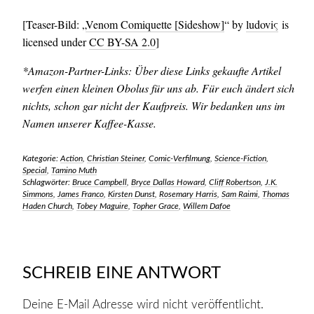
[Teaser-Bild: „
Venom Comiquette [Sideshow]
“ by
ludoviς
is
licensed under
CC BY-SA 2.0
]
*Amazon-Partner-Links: Über diese Links gekaufte Artikel
werfen einen kleinen Obolus für uns ab. Für euch ändert sich
nichts, schon gar nicht der Kaufpreis. Wir bedanken uns im
Namen unserer Kaffee-Kasse.
Kategorie:
Action
,
Christian Steiner
,
Comic-Verfilmung
,
Science-Fiction
,
Special
,
Tamino Muth
Schlagwörter:
Bruce Campbell
,
Bryce Dallas Howard
,
Cliff Robertson
,
J.K.
Simmons
,
James Franco
,
Kirsten Dunst
,
Rosemary Harris
,
Sam Raimi
,
Thomas
Haden Church
,
Tobey Maguire
,
Topher Grace
,
Willem Dafoe
SCHREIB EINE ANTWORT
Deine E-Mail Adresse wird nicht veröffentlicht.