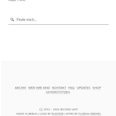
Suche
in
https://secondunit-
SUCHE STARTEN
podcast.de/
ARCHIV
WER WIR SIND
KONTAKT
FAQ
UPDATES
SHOP
UNTERSTÜTZEN
CC
2012 – 2026 SECOND UNIT
MADE IN BERLIN | LOGO BY
PLAYSTAR
| INTRO BY
FLORIAN PRIEMEL