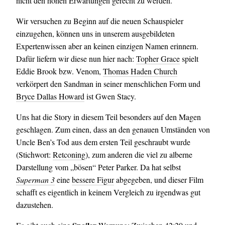
nicht den hohen Erwartungen gerecht zu werden.
Wir versuchen zu Beginn auf die neuen Schauspieler
einzugehen, können uns in unserem ausgebildeten
Expertenwissen aber an keinen einzigen Namen erinnern.
Dafür liefern wir diese nun hier nach:
Topher Grace
spielt
Eddie Brook bzw. Venom,
Thomas Haden Church
verkörpert den Sandman in seiner menschlichen Form und
Bryce Dallas Howard
ist Gwen Stacy.
Uns hat die Story in diesem Teil besonders auf den Magen
geschlagen. Zum einen, dass an den genauen Umständen von
Uncle Ben’s Tod aus dem ersten Teil geschraubt wurde
(Stichwort:
Retconing
), zum anderen die viel zu alberne
Darstellung vom „bösen“ Peter Parker. Da hat selbst
Superman 3
eine
bessere Figur
abgegeben, und dieser Film
schafft es eigentlich in keinem Vergleich zu irgendwas gut
dazustehen.