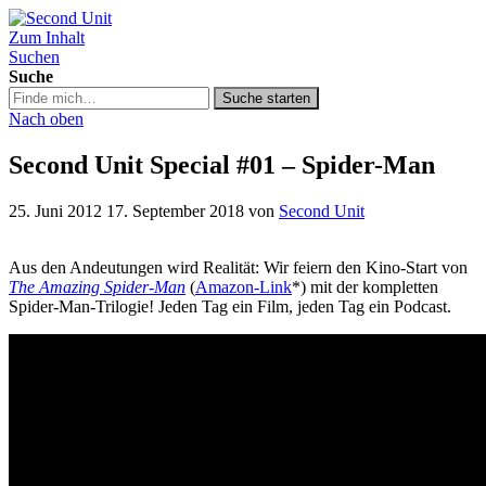
Zum Inhalt
Second Unit
Suchen
Suche
Suche
Suche starten
in
Nach oben
https://secondunit-
podcast.de/
Second Unit Special #01 – Spider-Man
25. Juni 2012
17. September 2018
von
Second Unit
Aus den Andeutungen wird Realität: Wir feiern den Kino-Start von
The Amazing Spider-Man
(
Amazon-Link
*) mit der kompletten
Spider-Man-Trilogie! Jeden Tag ein Film, jeden Tag ein Podcast.