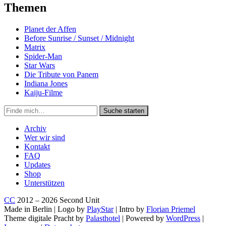
Themen
Planet der Affen
Before Sunrise / Sunset / Midnight
Matrix
Spider-Man
Star Wars
Die Tribute von Panem
Indiana Jones
Kaiju-Filme
Suche
Suche starten
in
https://secondunit-
Archiv
podcast.de/
Wer wir sind
Kontakt
FAQ
Updates
Shop
Unterstützen
CC
2012 – 2026 Second Unit
Made in Berlin | Logo by
PlayStar
| Intro by
Florian Priemel
Theme digitale Pracht by
Palasthotel
| Powered by
WordPress
|