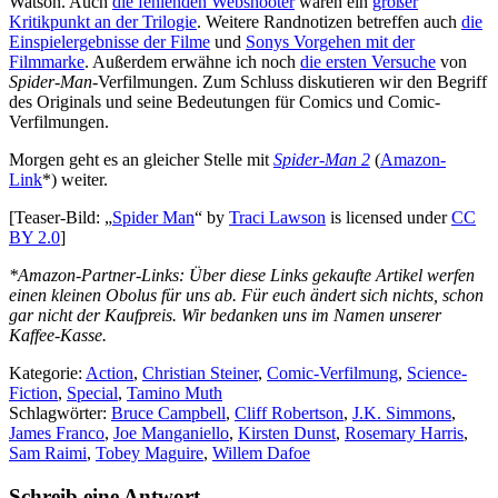
Watson. Auch
die fehlenden Webshooter
waren ein
großer
Kritikpunkt an der Trilogie
. Weitere Randnotizen betreffen auch
die
Einspielergebnisse der Filme
und
Sonys Vorgehen mit der
Filmmarke
. Außerdem erwähne ich noch
die ersten Versuche
von
Spider-Man
-Verfilmungen. Zum Schluss diskutieren wir den Begriff
des Originals und seine Bedeutungen für Comics und Comic-
Verfilmungen.
Morgen geht es an gleicher Stelle mit
Spider-Man 2
(
Amazon-
Link
*) weiter.
[Teaser-Bild: „
Spider Man
“ by
Traci Lawson
is licensed under
CC
BY 2.0
]
*Amazon-Partner-Links: Über diese Links gekaufte Artikel werfen
einen kleinen Obolus für uns ab. Für euch ändert sich nichts, schon
gar nicht der Kaufpreis. Wir bedanken uns im Namen unserer
Kaffee-Kasse.
Kategorie:
Action
,
Christian Steiner
,
Comic-Verfilmung
,
Science-
Fiction
,
Special
,
Tamino Muth
Schlagwörter:
Bruce Campbell
,
Cliff Robertson
,
J.K. Simmons
,
James Franco
,
Joe Manganiello
,
Kirsten Dunst
,
Rosemary Harris
,
Sam Raimi
,
Tobey Maguire
,
Willem Dafoe
Schreib eine Antwort