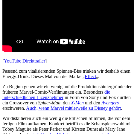
[
YouTube Direkttrailer
]
Passend zum vitalisierenden Spinnen-Biss trinken wir deshalb einen
Energy-Drink. Dieses Mal von der Marke „
Effect
„.
Zu Beginn gehen wir ein wenig auf die Produktionshintergründe der
früheren Marvel-Comic-Verfilmungen ein. Besonders
die
unterschiedlichen Lizenznehmer
in Form von Sony und Fox dürften
ein Crossover von
Spider-Man
, den
X-Men
und den
Avengers
erschweren.
Auch, wenn Marvel mittlerweile zu Disney gehört
.
Wir diskutieren auch ein wenig die kritischen Stimmen, die vor dem
fertigen Film aufkamen. Konkret betrifft es die Schauspielerwahl mit
Tobey Maguire als Peter Parker und Kirsten Dunst als Mary Jane