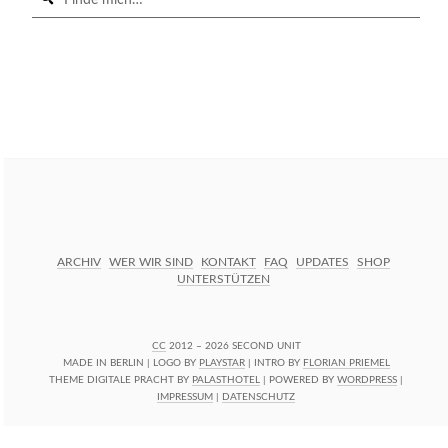
in
https://secondunit-
SUCHE STARTEN
podcast.de/
ARCHIV
WER WIR SIND
KONTAKT
FAQ
UPDATES
SHOP
UNTERSTÜTZEN
CC
2012 – 2026 SECOND UNIT
MADE IN BERLIN | LOGO BY
PLAYSTAR
| INTRO BY
FLORIAN PRIEMEL
THEME DIGITALE PRACHT BY
PALASTHOTEL
| POWERED BY
WORDPRESS
|
IMPRESSUM
|
DATENSCHUTZ