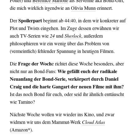
Potter) und
Bérémice Marlohe
als Serverine aka Bond-Girl,
die mich wirklich irgendwie an
Olivia Munn
erinnert.
Spoilerpart
Der
beginnt ab 44:40, in dem wir konkreter auf
Plot und Twists eingehen. Im Zuge dessen erwähnen wir
auch TV-Serien wie
24
und
Sherlock
, außerdem
philosophieren wir ein wenig über das Problem von
(vermeintlich) fehlender Spannung in heutigen Filmen.
Frage der Woch
Die
e richtet diese Woche besonders, aber
Wie gefällt euch der radikale
nicht nur an Bond-Fans:
Neuanfang der Bond-Serie, verkörpert durch Daniel
Craig und die harte Gangart der neuen Filme mit ihm?
Ist das noch Bond für euch, oder seid ihr ähnlich enttäuscht
wie Tamino?
Nächste Woche wollen wir wieder ins Kino, und zwar
widmen wir uns dem Mammut-Werk
Cloud Atlas
(
Amazon*
).