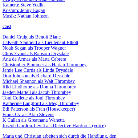
Kamera: Steve Yedlin
Kostüm: Jenny Eagan
Musik: Nathan Johnson
Cast
Daniel Craig als Benoit Blanc
LaKeith Stanfield als Lieutenant Elliott
Noah Segan als Trooper Wagner
Chris Evans als Ransom Drysdale
Ana de Armas als Marta Cabrera
Christopher Plummer als Harlan Thrombey
Jamie Lee Curtis als Linda Drysdale
Don Johnson als Richard Drysdale
Michael Shannon als Walt Thrombey
Riki Lindhome als Donna Thrombrey
Jaeden Martell als Jacob Thrombey
Toni Collette als Joni Thrombey
Katherine Langford als Meg Thrombey
Edi Patterson als Fran (Housekeeper)
Frank Oz als Alan Stevens
K Callan als Greatnana Wanetta
Joseph Gordon-Levitt als Detective Hardrock (voice)
Maria und Christian arbeiten sich durch die Handlung, den