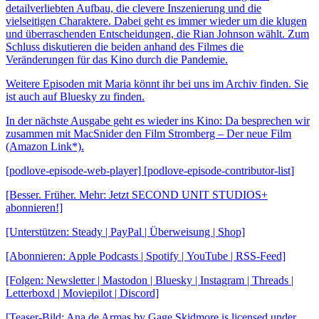
detailverliebten Aufbau, die clevere Inszenierung und die
vielseitigen Charaktere. Dabei geht es immer wieder um die klugen
und überraschenden Entscheidungen, die Rian Johnson wählt. Zum
Schluss diskutieren die beiden anhand des Filmes die
Veränderungen für das Kino durch die Pandemie.
Weitere Episoden mit Maria könnt ihr bei uns im Archiv finden. Sie
ist auch auf Bluesky zu finden.
In der nächste Ausgabe geht es wieder ins Kino: Da besprechen wir
zusammen mit MacSnider den Film Stromberg – Der neue Film
(Amazon Link*).
[podlove-episode-web-player] [podlove-episode-contributor-list]
[Besser. Früher. Mehr: Jetzt SECOND UNIT STUDIOS+
abonnieren!]
[Unterstützen: Steady | PayPal | Überweisung | Shop]
[Abonnieren: Apple Podcasts | Spotify | YouTube | RSS-Feed]
[Folgen: Newsletter | Mastodon | Bluesky | Instagram | Threads |
Letterboxd | Moviepilot | Discord]
[Teaser-Bild: Ana de Armas by Gage Skidmore is licensed under