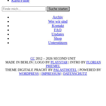
Kaiju-Filme
Suche
Suche starten
in
https://secondunit-
Archiv
podcast.de/
Wer wir sind
Kontakt
FAQ
Updates
Shop
Unterstützen
CC
2012 – 2026 SECOND UNIT
MADE IN BERLIN | LOGO BY
PLAYSTAR
| INTRO BY
FLORIAN
PRIEMEL
THEME DIGITALE PRACHT BY
PALASTHOTEL
| POWERED BY
WORDPRESS
|
IMPRESSUM
|
DATENSCHUTZ