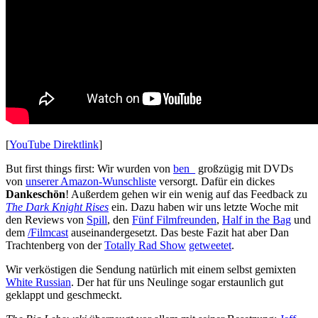
[
YouTube Direktlink
]
But first things first: Wir wurden von
ben_
großzügig mit DVDs
von
unserer Amazon-Wunschliste
versorgt. Dafür ein dickes
Dankeschön
! Außerdem gehen wir ein wenig auf das Feedback zu
The Dark Knight Rises
ein. Dazu haben wir uns letzte Woche mit
den Reviews von
Spill
, den
Fünf Filmfreunden
,
Half in the Bag
und
dem
/Filmcast
auseinandergesetzt. Das beste Fazit hat aber Dan
Trachtenberg von der
Totally Rad Show
getweetet
.
Wir verköstigen die Sendung natürlich mit einem selbst gemixten
White Russian
. Der hat für uns Neulinge sogar erstaunlich gut
geklappt und geschmeckt.