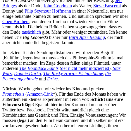
The Big Lebowski
überzeugt vor allem mit seiner Besetzung:
Jeff
Bridges
als der Dude,
John Goodman
als Walter,
Steve Buscemi
als
Donny und
Pilip Seymour Hoffmann
in einer Nebenrolle, um nur
einige bekannte Namen zu nennen. Und natürlich sprechen wir über
Coen Brothers
, von denen Tamino mal wieder viel mehr Filme
kennt als ich. Die beiden Brüder haben sogar zugegeben, dass es
den Dude
tatsächlich
gibt. Mehr oder weniger zumindest. Ich kenne
neben
The Big Lebowski
bisher nur
Burn After Reading
, der mich
aber nicht sonderlich begeistern konnte.
Im letzten Teil der Sendung diskutieren wir über den Begriff
‚Kultfilm‘, irgendwann muss sich das Philosophie-Studium ja mal
bemerkbar machen. Im Zuge dessen fallen einige Filmtitel, unter
anderem
The Boondock Saints
(
der nicht mehr indiziert ist
),
Star
Wars
,
Donnie Darko
,
The Rocky Horror Picture Show
,
die
Feuerzangenbowle
und
Drive
.
Nächste Woche gehen wir wieder ins Kino und gucken
Prometheus
(
Amazon-Link
*). Für das Ende des Monats haben wir
außerdem ein kleines Experiment mit euch vor:
Schickt uns eure
Filmvorschläge!
Egal ob hier in den Kommentaren oder über
Twitter bzw. Facebook. Perfekt wäre natürlich gleich eine
Kombination aus Getränk und Film. Einzige Voraussetzungen: Wir
müssen (legal) an den Film herankommen und ihn selber nicht erst
vor kurzem gesehen haben. Also her mit euren Lieblingsfilmen!