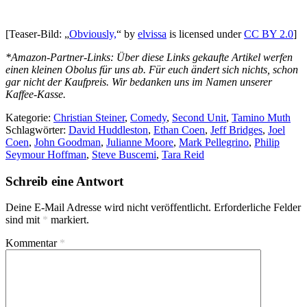
[Teaser-Bild: „
Obviously,
“ by
elvissa
is licensed under
CC BY 2.0
]
*Amazon-Partner-Links: Über diese Links gekaufte Artikel werfen
einen kleinen Obolus für uns ab. Für euch ändert sich nichts, schon
gar nicht der Kaufpreis. Wir bedanken uns im Namen unserer
Kaffee-Kasse.
Kategorie:
Christian Steiner
,
Comedy
,
Second Unit
,
Tamino Muth
Schlagwörter:
David Huddleston
,
Ethan Coen
,
Jeff Bridges
,
Joel
Coen
,
John Goodman
,
Julianne Moore
,
Mark Pellegrino
,
Philip
Seymour Hoffman
,
Steve Buscemi
,
Tara Reid
Schreib eine Antwort
Deine E-Mail Adresse wird nicht veröffentlicht.
Erforderliche Felder
sind mit
*
markiert.
Kommentar
*