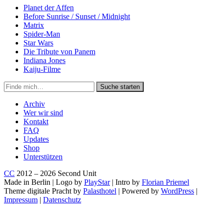
Planet der Affen
Before Sunrise / Sunset / Midnight
Matrix
Spider-Man
Star Wars
Die Tribute von Panem
Indiana Jones
Kaiju-Filme
Suche
Suche starten
in
https://secondunit-
Archiv
podcast.de/
Wer wir sind
Kontakt
FAQ
Updates
Shop
Unterstützen
CC
2012 – 2026 Second Unit
Made in Berlin | Logo by
PlayStar
| Intro by
Florian Priemel
Theme digitale Pracht by
Palasthotel
| Powered by
WordPress
|
Impressum
|
Datenschutz