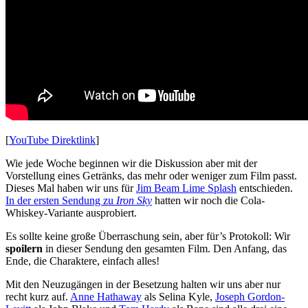
[
YouTube Direktlink
]
Wie jede Woche beginnen wir die Diskussion aber mit der
Vorstellung eines Getränks, das mehr oder weniger zum Film passt.
Dieses Mal haben wir uns für
Jim Beam Lime Splash
entschieden.
In der ersten Sendung zu
Iron Sky
hatten wir noch die Cola-
Whiskey-Variante ausprobiert.
Es sollte keine große Überraschung sein, aber für’s Protokoll: Wir
spoilern
in dieser Sendung den gesamten Film. Den Anfang, das
Ende, die Charaktere, einfach alles!
Mit den Neuzugängen in der Besetzung halten wir uns aber nur
recht kurz auf.
Anne Hathaway
als Selina Kyle,
Joseph Gordon-