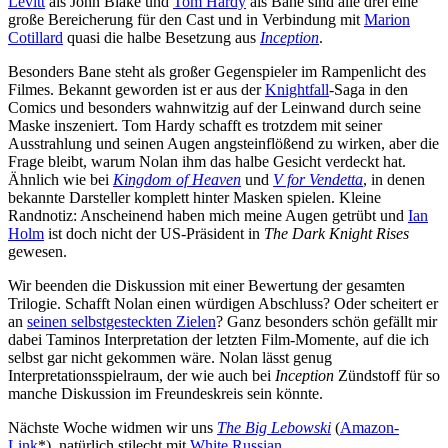
Levitt
als John Blake und
Tom Hardy
als Bane sind alle drei eine
große Bereicherung für den Cast und in Verbindung mit
Marion
Cotillard
quasi die halbe Besetzung aus
Inception
.
Besonders Bane steht als großer Gegenspieler im Rampenlicht des
Filmes. Bekannt geworden ist er aus der
Knightfall
-Saga in den
Comics und besonders wahnwitzig auf der Leinwand durch seine
Maske inszeniert. Tom Hardy schafft es trotzdem mit seiner
Ausstrahlung und seinen Augen angsteinflößend zu wirken, aber die
Frage bleibt, warum Nolan ihm das halbe Gesicht verdeckt hat.
Ähnlich wie bei
Kingdom of Heaven
und
V for Vendetta
, in denen
bekannte Darsteller komplett hinter Masken spielen. Kleine
Randnotiz: Anscheinend haben mich meine Augen getrübt und
Ian
Holm
ist doch nicht der US-Präsident in
The Dark Knight Rises
gewesen.
Wir beenden die Diskussion mit einer Bewertung der gesamten
Trilogie. Schafft Nolan einen würdigen Abschluss? Oder scheitert er
an
seinen selbstgesteckten Zielen
? Ganz besonders schön gefällt mir
dabei Taminos Interpretation der letzten Film-Momente, auf die ich
selbst gar nicht gekommen wäre. Nolan lässt genug
Interpretationsspielraum, der wie auch bei
Inception
Zündstoff für so
manche Diskussion im Freundeskreis sein könnte.
Nächste Woche widmen wir uns
The Big Lebowski
(
Amazon-
Link
*), natürlich stilecht mit
White Russian
.