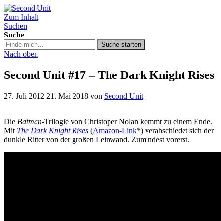
Zum Inhalt
Second Unit
Suchen
Suche
Suche
Suche starten
in
Nach oben
https://secondunit-
podcast.de/
Second Unit #17 – The Dark Knight Rises
27. Juli 2012
21. Mai 2018
von
Second Unit
Die
Batman
-Trilogie von Christoper Nolan kommt zu einem Ende.
Mit
The Dark Knight Rises
(
Amazon-Link
*) verabschiedet sich der
dunkle Ritter von der großen Leinwand. Zumindest vorerst.