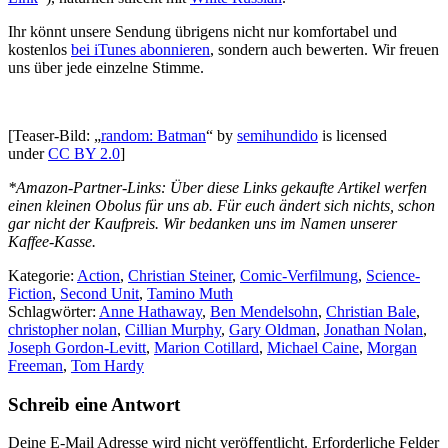
Ihr könnt unsere Sendung übrigens nicht nur komfortabel und
kostenlos
bei iTunes abonnieren
, sondern auch bewerten. Wir freuen
uns über jede einzelne Stimme.
[Teaser-Bild: „
random: Batman
“ by
semihundido
is licensed
under
CC BY 2.0
]
*Amazon-Partner-Links: Über diese Links gekaufte Artikel werfen
einen kleinen Obolus für uns ab. Für euch ändert sich nichts, schon
gar nicht der Kaufpreis. Wir bedanken uns im Namen unserer
Kaffee-Kasse.
Kategorie:
Action
,
Christian Steiner
,
Comic-Verfilmung
,
Science-
Fiction
,
Second Unit
,
Tamino Muth
Schlagwörter:
Anne Hathaway
,
Ben Mendelsohn
,
Christian Bale
,
christopher nolan
,
Cillian Murphy
,
Gary Oldman
,
Jonathan Nolan
,
Joseph Gordon-Levitt
,
Marion Cotillard
,
Michael Caine
,
Morgan
Freeman
,
Tom Hardy
Schreib eine Antwort
Deine E-Mail Adresse wird nicht veröffentlicht.
Erforderliche Felder