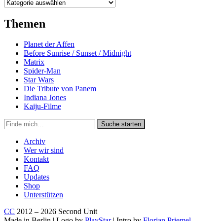
Kategorien
Themen
Planet der Affen
Before Sunrise / Sunset / Midnight
Matrix
Spider-Man
Star Wars
Die Tribute von Panem
Indiana Jones
Kaiju-Filme
Suche
Suche starten
in
https://secondunit-
Archiv
podcast.de/
Wer wir sind
Kontakt
FAQ
Updates
Shop
Unterstützen
CC
2012 – 2026 Second Unit
Made in Berlin | Logo by
PlayStar
| Intro by
Florian Priemel