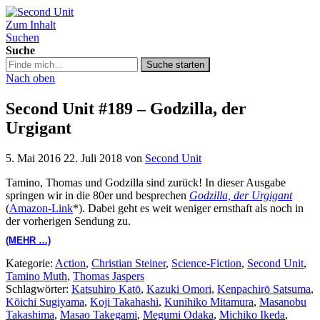
Zum Inhalt
Second Unit
Suchen
Suche
Suche
Suche starten
in
Nach oben
https://secondunit-
podcast.de/
Second Unit #189 – Godzilla, der
Urgigant
5. Mai 2016
22. Juli 2018
von
Second Unit
Tamino, Thomas und Godzilla sind zurück! In dieser Ausgabe
springen wir in die 80er und besprechen
Godzilla, der Urgigant
(
Amazon-Link
*). Dabei geht es weit weniger ernsthaft als noch in
der vorherigen Sendung zu.
(MEHR …)
Kategorie:
Action
,
Christian Steiner
,
Science-Fiction
,
Second Unit
,
Tamino Muth
,
Thomas Jaspers
Schlagwörter:
Katsuhiro Katō
,
Kazuki Omori
,
Kenpachirō Satsuma
,
Kōichi Sugiyama
,
Koji Takahashi
,
Kunihiko Mitamura
,
Masanobu
Takashima
,
Masao Takegami
,
Megumi Odaka
,
Michiko Ikeda
,