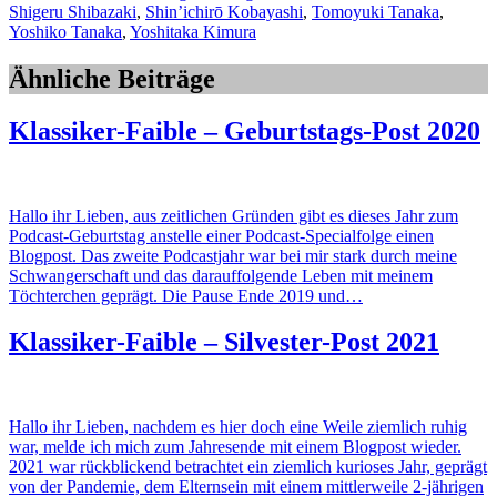
Shigeru Shibazaki
,
Shin’ichirō Kobayashi
,
Tomoyuki Tanaka
,
Yoshiko Tanaka
,
Yoshitaka Kimura
Ähnliche Beiträge
Klassiker-Faible – Geburtstags-Post 2020
Hallo ihr Lieben, aus zeitlichen Gründen gibt es dieses Jahr zum
Podcast-Geburtstag anstelle einer Podcast-Specialfolge einen
Blogpost. Das zweite Podcastjahr war bei mir stark durch meine
Schwangerschaft und das darauffolgende Leben mit meinem
Töchterchen geprägt. Die Pause Ende 2019 und…
Klassiker-Faible – Silvester-Post 2021
Hallo ihr Lieben, nachdem es hier doch eine Weile ziemlich ruhig
war, melde ich mich zum Jahresende mit einem Blogpost wieder.
2021 war rückblickend betrachtet ein ziemlich kurioses Jahr, geprägt
von der Pandemie, dem Elternsein mit einem mittlerweile 2-jährigen