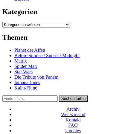
Kategorien
Kategorien
Themen
Planet der Affen
Before Sunrise / Sunset / Midnight
Matrix
Spider-Man
Star Wars
Die Tribute von Panem
Indiana Jones
Kaiju-Filme
Suche
Suche starten
in
https://secondunit-
Archiv
podcast.de/
Wer wir sind
Kontakt
FAQ
Updates