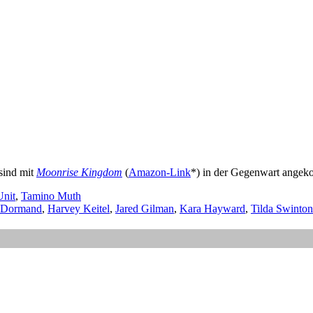
sind mit
Moonrise Kingdom
(
Amazon-Link
*) in der Gegenwart ang
Unit
,
Tamino Muth
cDormand
,
Harvey Keitel
,
Jared Gilman
,
Kara Hayward
,
Tilda Swinton