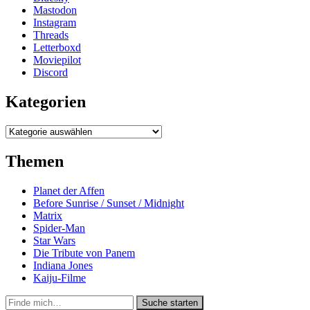
Mastodon
Instagram
Threads
Letterboxd
Moviepilot
Discord
Kategorien
Kategorien
Themen
Planet der Affen
Before Sunrise / Sunset / Midnight
Matrix
Spider-Man
Star Wars
Die Tribute von Panem
Indiana Jones
Kaiju-Filme
Suche
Suche starten