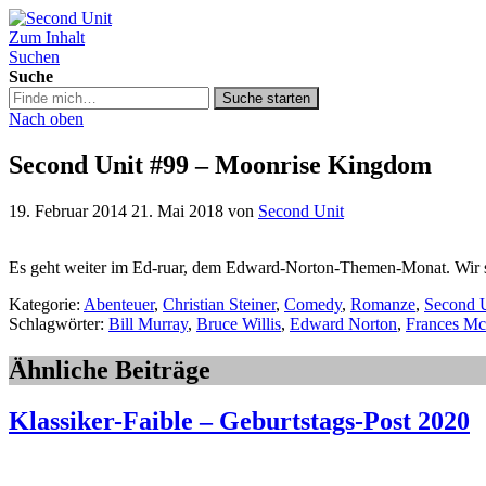
Zum Inhalt
Second Unit
Suchen
Suche
Suche
Suche starten
in
Nach oben
https://secondunit-
podcast.de/
Second Unit #99 – Moonrise Kingdom
19. Februar 2014
21. Mai 2018
von
Second Unit
Es geht weiter im Ed-ruar, dem Edward-Norton-Themen-Monat. Wir 
Kategorie:
Abenteuer
,
Christian Steiner
,
Comedy
,
Romanze
,
Second 
Schlagwörter:
Bill Murray
,
Bruce Willis
,
Edward Norton
,
Frances M
Ähnliche Beiträge
Klassiker-Faible – Geburtstags-Post 2020