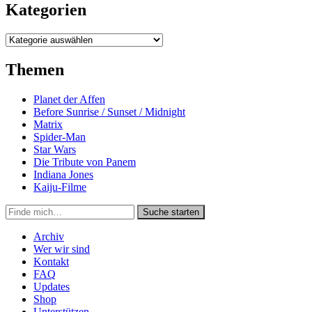
Kategorien
Kategorien
Themen
Planet der Affen
Before Sunrise / Sunset / Midnight
Matrix
Spider-Man
Star Wars
Die Tribute von Panem
Indiana Jones
Kaiju-Filme
Suche
Suche starten
in
https://secondunit-
Archiv
podcast.de/
Wer wir sind
Kontakt
FAQ
Updates
Shop
Unterstützen