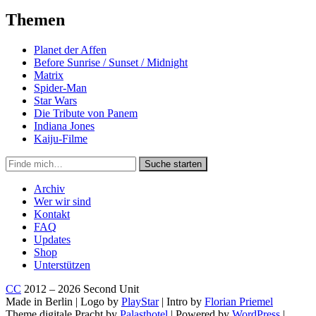
Themen
Planet der Affen
Before Sunrise / Sunset / Midnight
Matrix
Spider-Man
Star Wars
Die Tribute von Panem
Indiana Jones
Kaiju-Filme
Suche
Suche starten
in
https://secondunit-
Archiv
podcast.de/
Wer wir sind
Kontakt
FAQ
Updates
Shop
Unterstützen
CC
2012 – 2026 Second Unit
Made in Berlin | Logo by
PlayStar
| Intro by
Florian Priemel
Theme digitale Pracht by
Palasthotel
| Powered by
WordPress
|