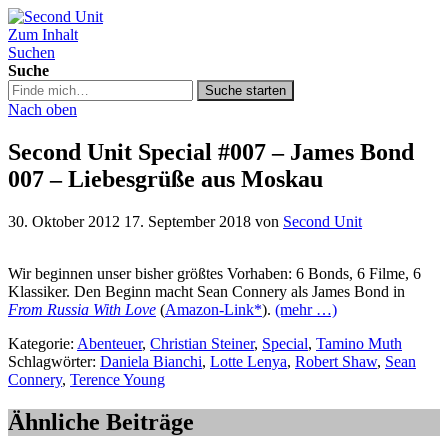
Zum Inhalt
Second Unit
Suchen
Suche
Suche
Suche starten
in
Nach oben
https://secondunit-
podcast.de/
Second Unit Special #007 – James Bond
007 – Liebesgrüße aus Moskau
30. Oktober 2012
17. September 2018
von
Second Unit
Wir beginnen unser bisher größtes Vorhaben: 6 Bonds, 6 Filme, 6
Klassiker. Den Beginn macht Sean Connery als James Bond in
From Russia With Love
(
Amazon-Link*
).
(mehr …)
Kategorie:
Abenteuer
,
Christian Steiner
,
Special
,
Tamino Muth
Schlagwörter:
Daniela Bianchi
,
Lotte Lenya
,
Robert Shaw
,
Sean
Connery
,
Terence Young
Ähnliche Beiträge