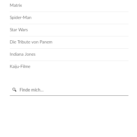
Matrix
Spider-Man
Star Wars
Die Tribute von Panem
Indiana Jones
Kaiju-Filme
Suche
in
https://secondunit-
SUCHE STARTEN
podcast.de/