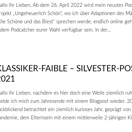
allo ihr Lieben, Ab dem 26. April 2022 wird mein neustes Pod
rojekt „Ungeheuerlich Schön“, wo ich über Adaptionen des M
Die Schöne und das Biest“ sprechen werde, endlich online ge
edem Podcatcher eurer Wahl verfügbar sein. In der…
KLASSIKER-FAIBLE – SILVESTER-PO
2021
allo ihr Lieben, nachdem es hier doch eine Weile ziemlich ruh
elde ich mich zum Jahresende mit einem Blogpost wieder. 2
ückblickend betrachtet ein ziemlich kurioses Jahr, geprägt von
andemie, dem Elternsein mit einem mittlerweile 2-jährigen K