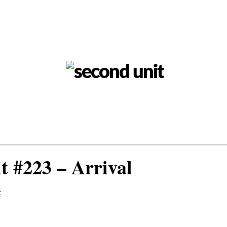
t #223 – Arrival
t