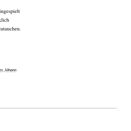
ingespielt
klich
zutauchen.
er
,
Jóhann