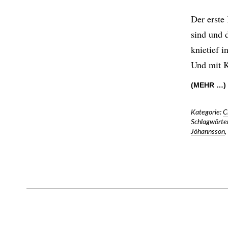
Der erste
sind und 
knietief 
Und mit K
(MEHR …)
Kategorie:
C
Schlagwörter
Jóhannsson