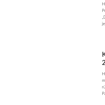
H
P
„
j
H
m
r
P