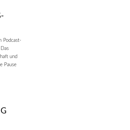
-
m Podcast-
 Das
haft und
ie Pause
NG