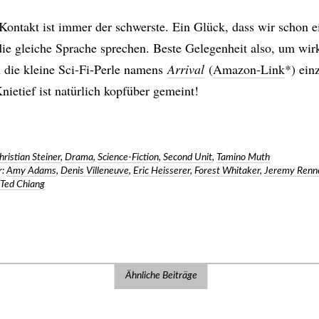
 Kontakt ist immer der schwerste. Ein Glück, dass wir schon e
die gleiche Sprache sprechen. Beste Gelegenheit also, um wir
in die kleine Sci-Fi-Perle namens
Arrival
(
Amazon-Link
*) ein
nietief ist natürlich kopfüber gemeint!
hristian Steiner
,
Drama
,
Science-Fiction
,
Second Unit
,
Tamino Muth
:
Amy Adams
,
Denis Villeneuve
,
Eric Heisserer
,
Forest Whitaker
,
Jeremy Renn
,
Ted Chiang
Ähnliche Beiträge