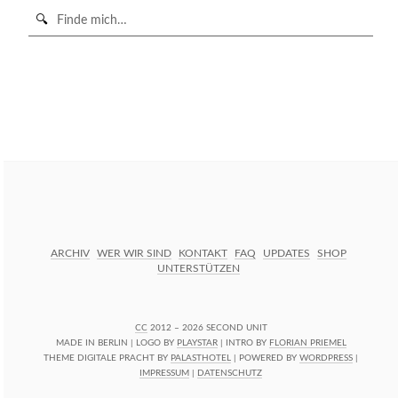
Suche
in
https://secondunit-
SUCHE STARTEN
podcast.de/
ARCHIV
WER WIR SIND
KONTAKT
FAQ
UPDATES
SHOP
UNTERSTÜTZEN
CC
2012 – 2026 SECOND UNIT
MADE IN BERLIN | LOGO BY
PLAYSTAR
| INTRO BY
FLORIAN PRIEMEL
THEME DIGITALE PRACHT BY
PALASTHOTEL
| POWERED BY
WORDPRESS
|
IMPRESSUM
|
DATENSCHUTZ