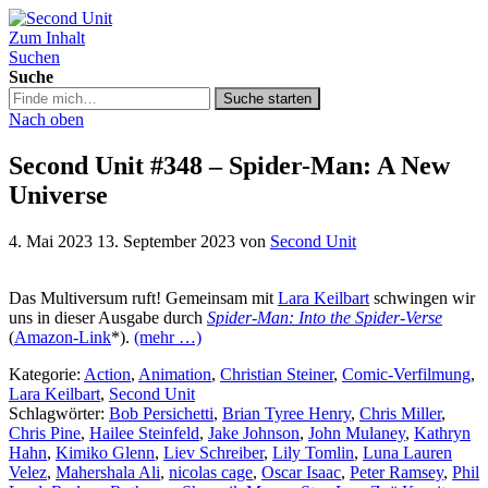
Zum Inhalt
Second Unit
Suchen
Suche
Suche
Suche starten
in
Nach oben
https://secondunit-
podcast.de/
Second Unit #348 – Spider-Man: A New
Universe
4. Mai 2023
13. September 2023
von
Second Unit
Das Multiversum ruft! Gemeinsam mit
Lara Keilbart
schwingen wir
uns in dieser Ausgabe durch
Spider-Man: Into the Spider-Verse
(
Amazon-Link
*).
(mehr …)
Kategorie:
Action
,
Animation
,
Christian Steiner
,
Comic-Verfilmung
,
Lara Keilbart
,
Second Unit
Schlagwörter:
Bob Persichetti
,
Brian Tyree Henry
,
Chris Miller
,
Chris Pine
,
Hailee Steinfeld
,
Jake Johnson
,
John Mulaney
,
Kathryn
Hahn
,
Kimiko Glenn
,
Liev Schreiber
,
Lily Tomlin
,
Luna Lauren
Velez
,
Mahershala Ali
,
nicolas cage
,
Oscar Isaac
,
Peter Ramsey
,
Phil