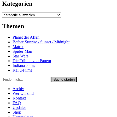
Kategorien
Kategorien
Themen
Planet der Affen
Before Sunrise / Sunset / Midnight
Matrix
Spider-Man
Star Wars
Die Tribute von Panem
Indiana Jones
Kaiju-Filme
Suche
Suche starten
in
https://secondunit-
Archiv
podcast.de/
Wer wir sind
Kontakt
FAQ
Updates
Shop
Unterstützen