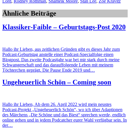
Lord
,
Rodney Rothman
,
Shameik Moore
,
Stan Lee
,
Zoë Kravitz
Ähnliche Beiträge
Klassiker-Faible – Geburtstags-Post 2020
Hallo ihr Lieben, aus zeitlichen Gründen gibt es dieses Jahr zum
Podcast-Geburtstag anstelle einer Podcast-Specialfolge einen
Blogpost. Das zweite Podcastjahr war bei mir stark durch meine
Schwangerschaft und das darauffolgende Leben mit meinem
Töchterchen geprägt. Die Pause Ende 2019 und…
Ungeheuerlich Schön – Coming soon
Hallo ihr Lieben, Ab dem 26. April 2022 wird mein neustes
Podcast-Projekt „Ungeheuerlich Schön“, wo ich über Adaptionen
des Märchens „Die Schöne und das Biest“ sprechen werde, endlich
online gehen und in jedem Podcatcher eurer Wahl verfügbar sein. In
der…