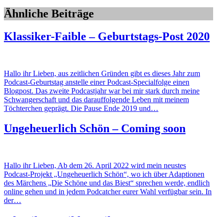
Ähnliche Beiträge
Klassiker-Faible – Geburtstags-Post 2020
Hallo ihr Lieben, aus zeitlichen Gründen gibt es dieses Jahr zum
Podcast-Geburtstag anstelle einer Podcast-Specialfolge einen
Blogpost. Das zweite Podcastjahr war bei mir stark durch meine
Schwangerschaft und das darauffolgende Leben mit meinem
Töchterchen geprägt. Die Pause Ende 2019 und…
Ungeheuerlich Schön – Coming soon
Hallo ihr Lieben, Ab dem 26. April 2022 wird mein neustes
Podcast-Projekt „Ungeheuerlich Schön“, wo ich über Adaptionen
des Märchens „Die Schöne und das Biest“ sprechen werde, endlich
online gehen und in jedem Podcatcher eurer Wahl verfügbar sein. In
der…