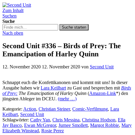
Zum Inhalt
Second Unit
Suchen
Suche
Suche
Suche starten
in
Nach oben
https://secondunit-
podcast.de/
Second Unit #336 – Birds of Prey: The
Emancipation of Harley Quinn
12. November 2020
12. November 2020
von
Second Unit
Schnappt euch die Konfettikanonen und kommt mit uns! In dieser
Ausgabe haben wir
Lara Keilbart
zu Gast und besprechen mit
Birds
of Prey:
The Emancipation of Harley Quinn
(
Amazon-Link
*) den
jüngsten Ableger im DCEU.
(mehr …)
Kategorie:
Action
,
Christian Steiner
,
Comic-Verfilmung
,
Lara
Keilbart
,
Second Unit
Schlagwörter:
Cathy Yan
,
Chris Messina
,
Christina Hodson
,
Ella
Jay Basco
,
Ewan McGregor
,
Jurnee Smollett
,
Margot Robbie
,
Mary
Elizabeth Winstead
,
Rosie Perez