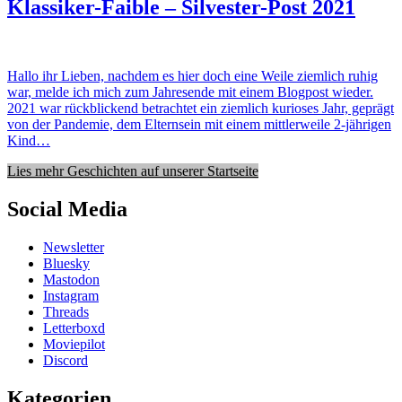
Klassiker-Faible – Silvester-Post 2021
Hallo ihr Lieben, nachdem es hier doch eine Weile ziemlich ruhig
war, melde ich mich zum Jahresende mit einem Blogpost wieder.
2021 war rückblickend betrachtet ein ziemlich kurioses Jahr, geprägt
von der Pandemie, dem Elternsein mit einem mittlerweile 2-jährigen
Kind…
Lies mehr Geschichten auf unserer Startseite
Social Media
Newsletter
Bluesky
Mastodon
Instagram
Threads
Letterboxd
Moviepilot
Discord
Kategorien