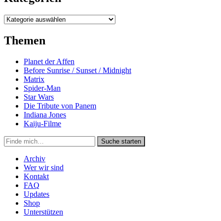
Kategorien
Themen
Planet der Affen
Before Sunrise / Sunset / Midnight
Matrix
Spider-Man
Star Wars
Die Tribute von Panem
Indiana Jones
Kaiju-Filme
Suche
Suche starten
in
https://secondunit-
Archiv
podcast.de/
Wer wir sind
Kontakt
FAQ
Updates
Shop
Unterstützen