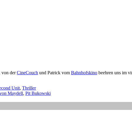
n von der
CineCouch
und Patrick vom
Bahnhofskino
beehren uns im vir
econd Unit
,
Thriller
von Maydell
,
Pit Bukowski