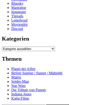
Bluesky
Mastodon
Instagram
Threads
Letterboxd
Moviepilot
Discord
Kategorien
Kategorien
Themen
Planet der Affen
Before Sunrise / Sunset / Midnight
Matrix
Spider-Man
Star Wars
Die Tribute von Panem
Indiana Jones
Kaiju-Filme