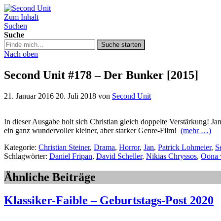
Zum Inhalt
Second Unit
Suchen
Suche
Suche
Suche starten
in
Nach oben
https://secondunit-
podcast.de/
Second Unit #178 – Der Bunker [2015]
21. Januar 2016
20. Juli 2018
von
Second Unit
In dieser Ausgabe holt sich Christian gleich doppelte Verstärkung! Ja
ein ganz wundervoller kleiner, aber starker Genre-Film!
(mehr …)
Kategorie:
Christian Steiner
,
Drama
,
Horror
,
Jan
,
Patrick Lohmeier
,
S
Schlagwörter:
Daniel Fripan
,
David Scheller
,
Nikias Chryssos
,
Oona 
Ähnliche Beiträge
Klassiker-Faible – Geburtstags-Post 2020