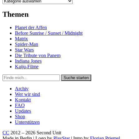
Kategorien
Themen
Planet der Affen
Before Sunrise / Sunset / Midnight
Matrix
Spider-Man
Star Wars
Die Tribute von Panem
Indiana Jones
Kaiju-Filme
Suche
Suche starten
in
https://secondunit-
Archiv
podcast.de/
Wer wir sind
Kontakt
FAQ
Updates
Shop
Unterstützen
CC
2012 – 2026 Second Unit
Made in Berlin | Logo by
PlayStar
| Intro by
Florian Priemel