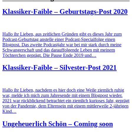
Klassiker-Faible – Geburtstags-Post 2020
Hallo ihr Lieben, aus zeitlichen Gründen gibt es dieses Jahr zum
Podcast-Geburtstag anstelle einer Podcast-Specialfolge einen
Blogpost. Das zweite Podcastjahr war bei mir stark durch meine
Schwangerschaft und das darauffolgende Leben mit meinem
Töchterchen geprägt. Die Pause Ende 2019 und…
Klassiker-Faible – Silvester-Post 2021
Hallo ihr Lieben, nachdem es hier doch eine Weile ziemlich ruhig
war, melde ich mich zum Jahresende mit einem Blogpost wieder.
2021 war rückblickend betrachtet ein ziemlich kurioses Jahr, geprägt
von der Pandemie, dem Elternsein mit einem mittlerweile 2-jährigen
Kind…
Ungeheuerlich Schön – Coming soon