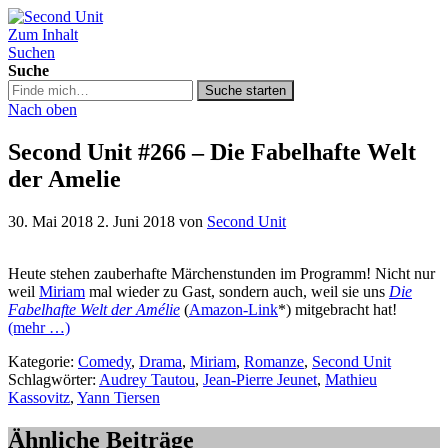
Zum Inhalt
Second Unit
Suchen
Suche
Suche
Suche starten
in
Nach oben
https://secondunit-
podcast.de/
Second Unit #266 – Die Fabelhafte Welt
der Amelie
30. Mai 2018
2. Juni 2018
von
Second Unit
Heute stehen zauberhafte Märchenstunden im Programm! Nicht nur
weil
Miriam
mal wieder zu Gast, sondern auch, weil sie uns
Die
Fabelhafte Welt der Amélie
(
Amazon-Link
*) mitgebracht hat!
(mehr …)
Kategorie:
Comedy
,
Drama
,
Miriam
,
Romanze
,
Second Unit
Schlagwörter:
Audrey Tautou
,
Jean-Pierre Jeunet
,
Mathieu
Kassovitz
,
Yann Tiersen
Ähnliche Beiträge