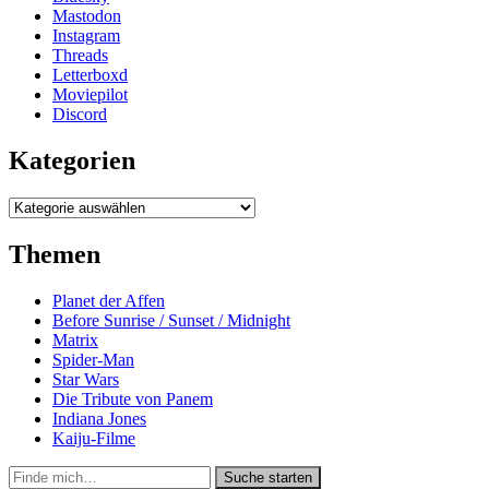
Mastodon
Instagram
Threads
Letterboxd
Moviepilot
Discord
Kategorien
Kategorien
Themen
Planet der Affen
Before Sunrise / Sunset / Midnight
Matrix
Spider-Man
Star Wars
Die Tribute von Panem
Indiana Jones
Kaiju-Filme
Suche
Suche starten