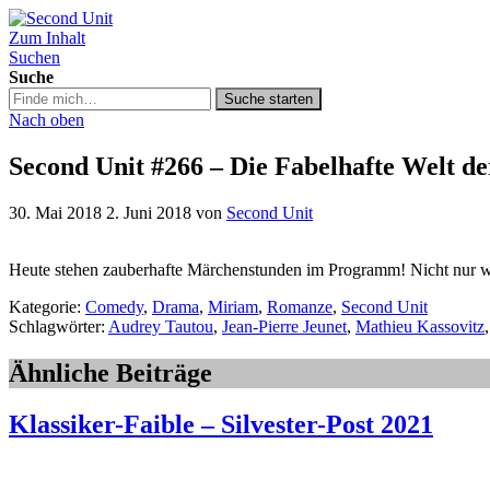
Zum Inhalt
Second Unit
Suchen
Suche
Suche
Suche starten
in
Nach oben
https://secondunit-
podcast.de/
Second Unit #266 – Die Fabelhafte Welt d
30. Mai 2018
2. Juni 2018
von
Second Unit
Heute stehen zauberhafte Märchenstunden im Programm! Nicht nur 
Kategorie:
Comedy
,
Drama
,
Miriam
,
Romanze
,
Second Unit
Schlagwörter:
Audrey Tautou
,
Jean-Pierre Jeunet
,
Mathieu Kassovitz
Ähnliche Beiträge
Klassiker-Faible – Silvester-Post 2021