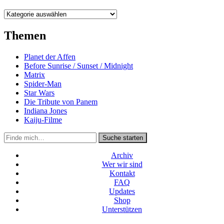
Kategorien
Themen
Planet der Affen
Before Sunrise / Sunset / Midnight
Matrix
Spider-Man
Star Wars
Die Tribute von Panem
Indiana Jones
Kaiju-Filme
Suche
Suche starten
in
https://secondunit-
Archiv
podcast.de/
Wer wir sind
Kontakt
FAQ
Updates
Shop
Unterstützen