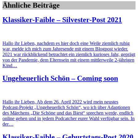
Ähnliche Beiträge
Klassiker-Faible – Silvester-Post 2021
Hallo ihr Lieben, nachdem es hier doch eine Weile ziemlich ruhig
war, melde ich mich zum Jahresende mit einem Blogpost wieder.
2021 war rückblickend betrachtet ein ziemlich kurioses Jahr, geprägt
von der Pandemie, dem Elternsein mit einem mittlerweile 2-jährigen
Kind…
Ungeheuerlich Schön – Coming soon
Hallo ihr Lieben, Ab dem 26. April 2022 wird mein neustes
Podcast-Projekt „Ungeheuerlich Schön“, wo ich über Adaptionen
des Märchens „Die Schöne und das Biest“ sprechen werde, endlich
online gehen und in jedem Podcatcher eurer Wahl verfügbar sein. In
der…
Klassiker-Faible – Geburtstags-Post 2020