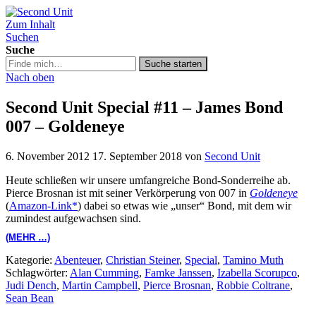
Zum Inhalt
Second Unit
Suchen
Suche
Suche
Suche starten
in
Nach oben
https://secondunit-
podcast.de/
Second Unit Special #11 – James Bond
007 – Goldeneye
6. November 2012
17. September 2018
von
Second Unit
Heute schließen wir unsere umfangreiche Bond-Sonderreihe ab.
Pierce Brosnan ist mit seiner Verkörperung von 007 in
Goldeneye
(
Amazon-Link*
) dabei so etwas wie „unser“ Bond, mit dem wir
zumindest aufgewachsen sind.
(MEHR …)
Kategorie:
Abenteuer
,
Christian Steiner
,
Special
,
Tamino Muth
Schlagwörter:
Alan Cumming
,
Famke Janssen
,
Izabella Scorupco
,
Judi Dench
,
Martin Campbell
,
Pierce Brosnan
,
Robbie Coltrane
,
Sean Bean